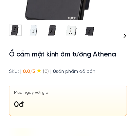
Ổ cắm mặt kính âm tường Athena
★
SKU:
|
0.0/5
(0)
|
0
sản phẩm đã bán
Mua ngay với giá
0
đ