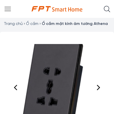
Chuyển
đến
nội
dung
Trang chủ
›
Ổ cắm
›
Ổ cắm mặt kính âm tường Athena