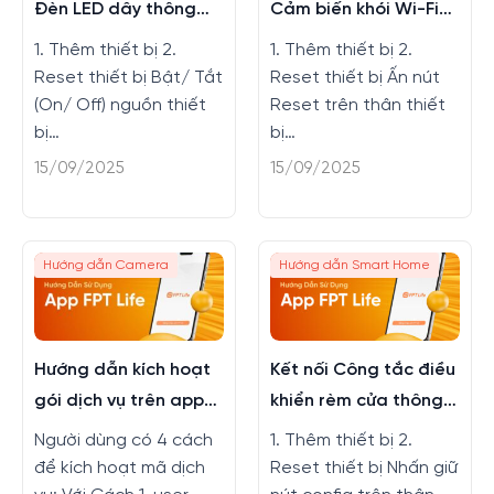
Đèn LED dây thông
Cảm biến khói Wi-Fi
minh trên app FPT LIFE
trên app FPT LIFE
1. Thêm thiết bị 2.
1. Thêm thiết bị 2.
Reset thiết bị Bật/ Tắt
Reset thiết bị Ấn nút
(On/ Off) nguồn thiết
Reset trên thân thiết
bị…
bị…
15/09/2025
15/09/2025
Hướng dẫn Camera
Hướng dẫn Smart Home
Hướng dẫn kích hoạt
Kết nối Công tắc điều
gói dịch vụ trên app
khiển rèm cửa thông
FPT Life
minh trên app FPT LIFE
Người dùng có 4 cách
1. Thêm thiết bị 2.
để kích hoạt mã dịch
Reset thiết bị Nhấn giữ