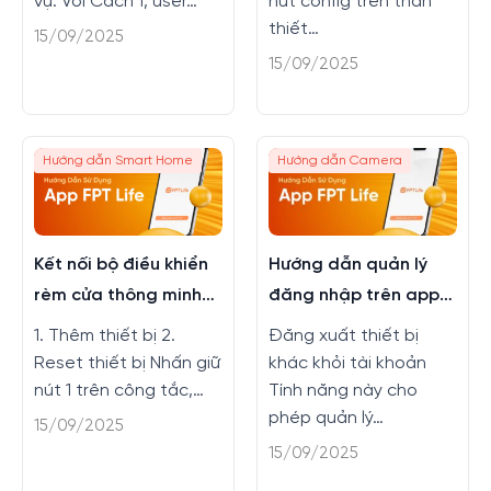
vụ: Với Cách 1, user…
nút config trên thân
thiết…
15/09/2025
15/09/2025
Hướng dẫn Smart Home
Hướng dẫn Camera
Kết nối bộ điều khiển
Hướng dẫn quản lý
rèm cửa thông minh
đăng nhập trên app
Hera trên FPT Life
FPT Life
1. Thêm thiết bị 2.
Đăng xuất thiết bị
Reset thiết bị Nhấn giữ
khác khỏi tài khoản
nút 1 trên công tắc,…
Tính năng này cho
phép quản lý…
15/09/2025
15/09/2025