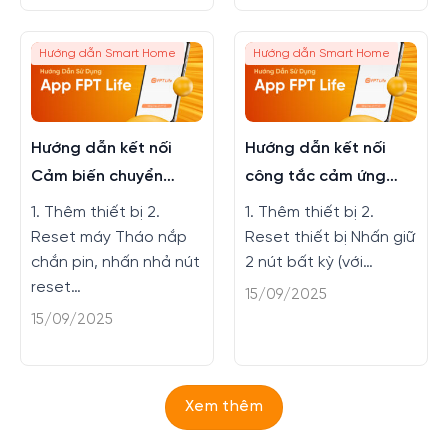
Hướng dẫn Smart Home
Hướng dẫn Smart Home
Hướng dẫn kết nối
Hướng dẫn kết nối
Cảm biến chuyển
công tắc cảm ứng
động trên FPT LIFE
Athena trên app FPT
1. Thêm thiết bị 2.
1. Thêm thiết bị 2.
LIFE
Reset máy Tháo nắp
Reset thiết bị Nhấn giữ
chắn pin, nhấn nhả nút
2 nút bất kỳ (với…
reset…
15/09/2025
15/09/2025
Xem thêm