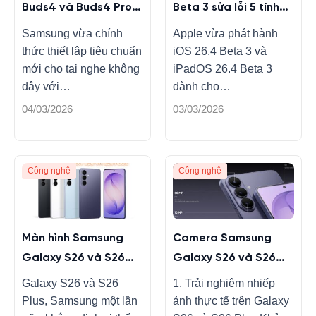
Buds4 và Buds4 Pro
Beta 3 sửa lỗi 5 tính
màu mới, tính năng
năng
Samsung vừa chính
Apple vừa phát hành
mới
thức thiết lập tiêu chuẩn
iOS 26.4 Beta 3 và
mới cho tai nghe không
iPadOS 26.4 Beta 3
dây với…
dành cho…
04/03/2026
03/03/2026
Công nghệ
Công nghệ
Màn hình Samsung
Camera Samsung
Galaxy S26 và S26
Galaxy S26 và S26
Plus có gì mới không?
Plus có nâng cấp gì
Galaxy S26 và S26
1. Trải nghiệm nhiếp
không?
Plus, Samsung một lần
ảnh thực tế trên Galaxy