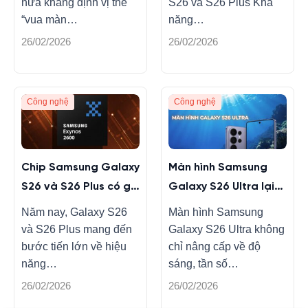
nữa khẳng định vị thế
S26 và S26 Plus Khả
“vua màn…
năng…
26/02/2026
26/02/2026
Công nghệ
Công nghệ
Chip Samsung Galaxy
Màn hình Samsung
S26 và S26 Plus có gì
Galaxy S26 Ultra lại
mới, nâng cấp gì?
đột phá chống trộm
Năm nay, Galaxy S26
Màn hình Samsung
và S26 Plus mang đến
Galaxy S26 Ultra không
bước tiến lớn về hiệu
chỉ nâng cấp về độ
năng…
sáng, tần số…
26/02/2026
26/02/2026