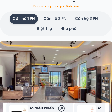
Dành riêng cho gia đình bạn
Căn hộ 1 PN
Căn hộ 2 PN
Căn hộ 3 PN
Biệt thự
Nhà phố
Bộ điều khiển
Bộ Điều