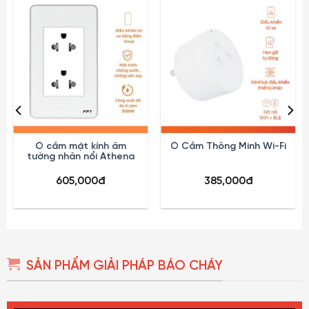
Ổ cắm mặt kính âm
Ổ Cắm Thông Minh Wi-Fi
tường nhân nổi Athena
605,000
đ
385,000
đ
SẢN PHẨM GIẢI PHÁP BÁO CHÁY