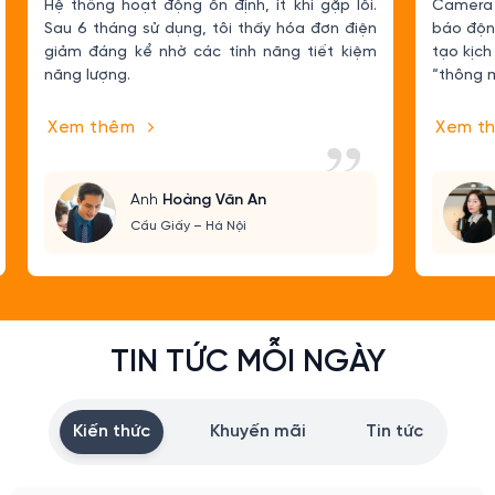
Hệ thống hoạt động ổn định, ít khi gặp lỗi.
Camera a
Sau 6 tháng sử dụng, tôi thấy hóa đơn điện
báo độn
giảm đáng kể nhờ các tính năng tiết kiệm
tạo kịch
năng lượng.
“thông m
Xem thêm
Xem t
Anh
Hoàng Văn An
Cầu Giấy – Hà Nội
TIN TỨC MỖI NGÀY
Kiến thức
Khuyến mãi
Tin tức