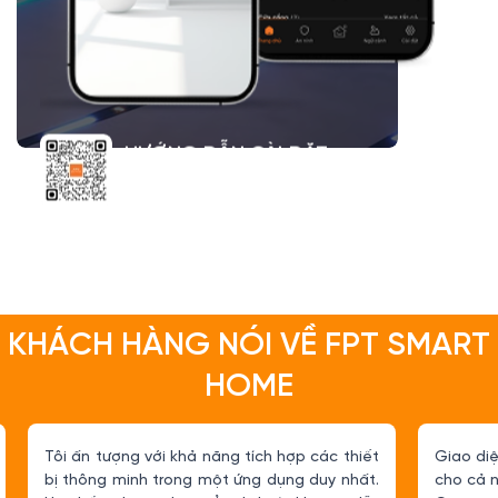
HƯỚNG DẪN CÀI ĐẶT
ỨNG DỤNG FPT LIFE
KHÁCH HÀNG NÓI VỀ FPT SMART
HOME
Tôi ấn tượng với khả năng tích hợp các thiết
Giao diệ
bị thông minh trong một ứng dụng duy nhất.
cho cả 