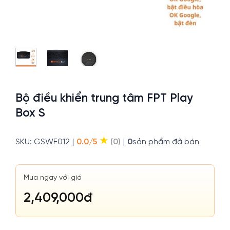
Bộ điều khiển trung tâm FPT Play
Box S
★
SKU: GSWF012
|
0.0/5
(0)
|
0
sản phẩm đã bán
Mua ngay với giá
2,409,000
đ