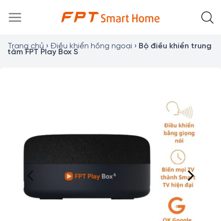
Chuyển
đến
nội
dung
Trang chủ
›
Điều khiển hồng ngoại
›
Bộ điều khiển trung
tâm FPT Play Box S