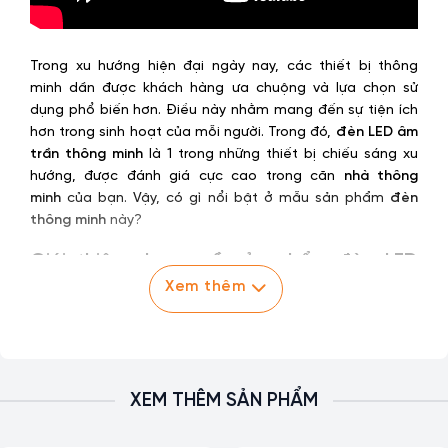
Trong xu hướng hiện đại ngày nay, các thiết bị thông
minh dần được khách hàng ưa chuộng và lựa chọn sử
dụng phổ biến hơn. Điều này nhằm mang đến sự tiện ích
hơn trong sinh hoạt của mỗi người. Trong đó,
đèn LED âm
trần thông minh
là 1 trong những thiết bị chiếu sáng xu
hướng, được đánh giá cực cao trong căn
nhà thông
minh
của bạn. Vậy, có gì nổi bật ở mẫu sản phẩm
đèn
thông minh
này?
Giới thiệu chung về sản phẩm đèn LED
Downlight thông minh
Xem thêm
Ngày nay, tại mọi không gian, thiết bị chiếu sáng không
chỉ cần đáp ứng mục đích cung cấp ánh sáng ổn định,
cho hiệu quả tiết kiệm điện năng ưu việt mà còn cần
đảm bảo mang đến tính sang trọng cho không gian bố
XEM THÊM SẢN PHẨM
trí. Theo đó,
đèn LED Downlight thông minh
được nghiên
cứu và cho ra mắt của FPT Smart Home có thể nói là đáp