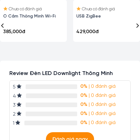
ứng 1 cách hoàn hảo các yêu cầu nói trên.
Chưa có đánh giá
Chưa có đánh giá
Đặc biệt hơn cả, sản phẩm còn được tích hợp tính năng
Đèn LED Bulb Thông Minh
Ray Rèm Điện Thôn
thông minh – điều khiển bật/ tắt thông qua giọng nói.
Chính vì thế, không quá khoa trương khi nói rằng, sản
429,000
đ
484,000
đ
phẩm là lựa chọn mang tính xu hướng. Đáp ứng nhu cầu
về 1 không gian sinh hoạt tiện ích, thoải mái và hiện đại
cho mọi gia đình.
Review Đèn LED Downlight Thông Minh
0%
| 0 đánh giá
5
0%
| 0 đánh giá
4
0%
| 0 đánh giá
3
0%
| 0 đánh giá
2
0%
| 0 đánh giá
1
Đèn LED âm trần Downlight thông minh là thiết bị chiếu sáng
Đánh giá ngay
xu hướng, được đánh giá khá cao hiện nay