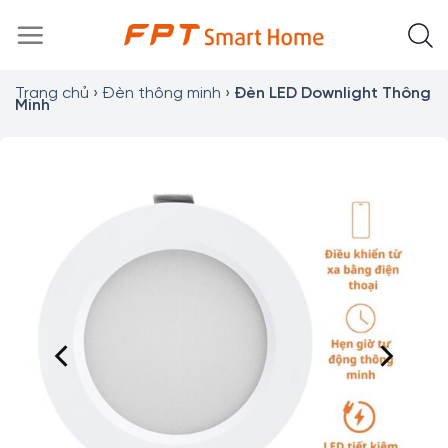
Chuyển
đến
nội
dung
Trang chủ
›
Đèn thông minh
›
Đèn LED Downlight Thông
Minh