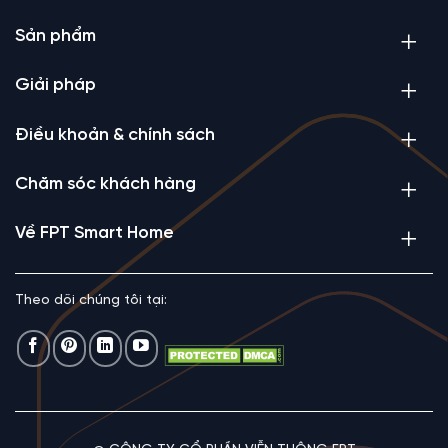
cho người dùng, vừa đảm bảo tính tương thích cho mỗi
khu vực ứng dụng.
Sản phẩm
Đảm bảo được tính thẩm mỹ cho mọi không gian
Giải pháp
Nếu bạn e ngại việc
đèn LED Downlight thông minh
khi
lắp đặt không tạo nên sự đồng điệu cho không gian hoặc
Điều khoản & chính sách
khiến không gian kém thẩm mỹ thì với mẫu đèn led này,
vấn đề trên sẽ không xảy ra.
Chăm sóc khách hàng
Thiết kế đơn giản nhưng không kém phần sang trọng,
hiện đại của mẫu đèn này có thể tạo nên sự tương thích,
Về FPT Smart Home
hài hòa với mọi không gian, mọi phong cách thiết kế nội
thất.
Theo dõi chúng tôi tại:
Kích thước đèn cũng khá nhỏ gọn, chỉ trong khoảng
108x40mm hoặc 129x40mm. Vì thế, có thể thấy, việc lắp
đặt đèn không tốn quá nhiều diện tích không gian.
Điều khiển theo từng kịch bản chiếu sáng
Người dùng có thể cài các kịch bản cho
đèn LED