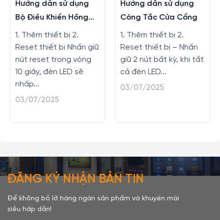
Hướng dẫn sử dụng
Hướng dẫn sử dụng
Bộ Điều Khiển Hồng
Công Tắc Cửa Cổng
Ngoại
1. Thêm thiết bị 2.
1. Thêm thiết bị 2.
Reset thiết bị Nhấn giữ
Reset thiết bị – Nhấn
nút reset trong vòng
giữ 2 nút bất kỳ, khi tất
10 giây, đèn LED sẽ
cả đèn LED...
nhấp...
03/07/2025
03/07/2025
ĐĂNG KÝ NHẬN BẢN TIN
Để không bỏ lỡ hàng ngàn sản phẩm và khuyến mãi
siêu hấp dẫn!