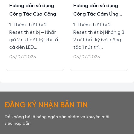
Hướng dẫn sử dụng
Hướng dẫn sử dụng
Công Tắc Cửa Cổng
Công Tắc Cảm Ứng
Athena
1. Thêm thiết bị 2.
1. Thêm thiết bị 2.
Reset thiết bị – Nhấn
Reset thiết bị Nhấn giữ
giữ 2 nút bất kỳ, khi tất
2 nút bất kỳ (với công
cả đèn LED...
tắc 1 nút thì...
03/07/2025
03/07/2025
ĐĂNG KÝ NHẬN BẢN TIN
Để không bỏ lỡ hàng ngàn sản phẩm và khuyến mãi
siêu hấp dẫn!