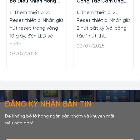
Bộ Điều Khiển Hồng
Công Tắc Cảm Ứng
Ngoại
Athena
1. Thêm thiết bị 2.
1. Thêm thiết bị 2.
Reset thiết bị Nhấn giữ
Reset thiết bị Nhấn giữ
nút reset trong vòng
2 nút bất kỳ (với công
10 giây, đèn LED sẽ
tắc 1 nút thì...
nhấp...
03/07/2025
03/07/2025
ĐĂNG KÝ NHẬN BẢN TIN
Để không bỏ lỡ hàng ngàn sản phẩm và khuyến mãi
siêu hấp dẫn!