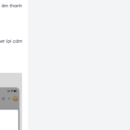
a âm thanh
et lại cảm