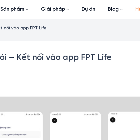
Sản phẩm
Giải pháp
Dự án
Blog
H
 nối vào app FPT Life
 – Kết nối vào app FPT Life