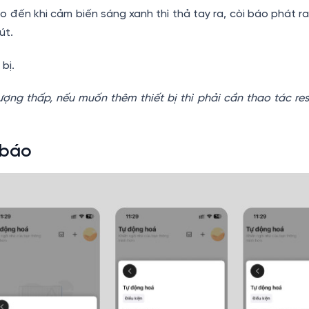
o đến khi cảm biến sáng xanh thì thả tay ra, còi báo phát r
út.
bị.
ượng thấp, nếu muốn thêm thiết bị thì phải cần thao tác res
 báo