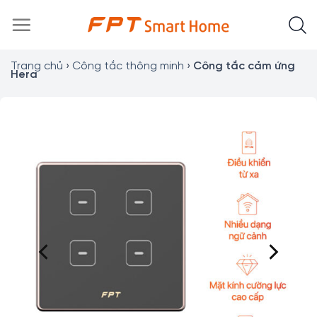
Chuyển
đến
nội
dung
Trang chủ
›
Công tắc thông minh
›
Công tắc cảm ứng
Hera