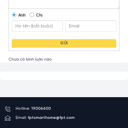
biến,, tương ứng với nhu cầu sử dụng của bản thân và gia
đình. Chẳng hạn như: đèn hành lang tự bật khi di chuyển,
tự tắt hệ thống đèn khi ra khỏi nhà,….
Anh
Chị
Đây được xem là giải pháp thông minh, vừa giúp tối ưu
hóa sự tiện ích, vừa hạn chế được tình trạng quên tắt hệ
thống điện khi ra khỏi nhà. Qua đó, tiết kiệm chi phí điện
GỬI
năng tốt hơn cho người dùng
Chưa có bình luận nào
Hotline:
19006600
Email:
fptsmarthome@fpt.com