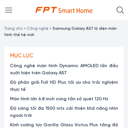
Chuyển
đến
nội
dung
Trang chủ
>
Công nghệ
>
Samsung Galaxy A57 lộ diện màn
hình thế hệ mới
MỤC LỤC
Công nghệ màn hình Dynamic AMOLED lần đầu
xuất hiện trên Galaxy A57
Độ phân giải Full HD Plus tối ưu cho trải nghiệm
thực tế
Màn hình lớn 6.8 inch cùng tần số quét 120 Hz
Độ sáng tối đa 1500 nits cải thiện khả năng nhìn
ngoài trời
Kính cường lực Gorilla Glass Victus Plus tăng độ