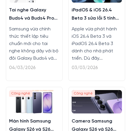
Tai nghe Galaxy
iPadOS & iOS 26.4
Buds4 và Buds4 Pro
Beta 3 sửa lỗi 5 tính
màu mới, tính năng
năng
Samsung vừa chính
Apple vừa phát hành
mới
thức thiết lập tiêu
iOS 26.4 Beta 3 và
chuẩn mới cho tai
iPadOS 26.4 Beta 3
nghe không dây với bộ
dành cho nhà phát
đôi Galaxy Buds4 và...
triển. Dù đây...
04/03/2026
03/03/2026
Công nghệ
Công nghệ
Màn hình Samsung
Camera Samsung
Galaxy S26 và S26
Galaxy S26 và S26