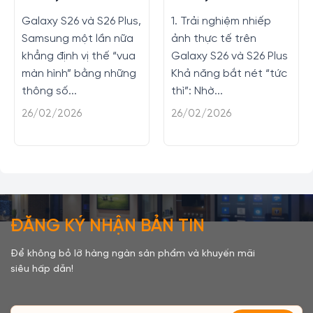
Plus có gì mới không?
Plus có nâng cấp gì
Galaxy S26 và S26 Plus,
1. Trải nghiệm nhiếp
không?
Samsung một lần nữa
ảnh thực tế trên
khẳng định vị thế “vua
Galaxy S26 và S26 Plus
màn hình” bằng những
Khả năng bắt nét “tức
thông số...
thì”: Nhờ...
26/02/2026
26/02/2026
ĐĂNG KÝ NHẬN BẢN TIN
Để không bỏ lỡ hàng ngàn sản phẩm và khuyến mãi
siêu hấp dẫn!