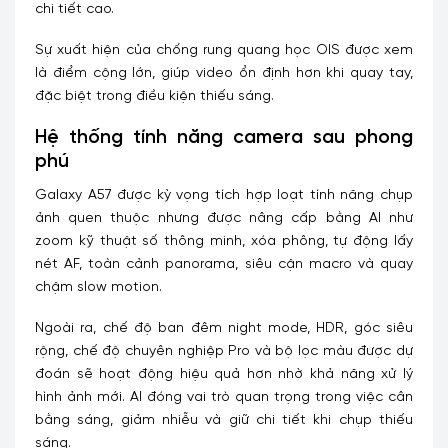
chi tiết cao.
Sự xuất hiện của chống rung quang học OIS được xem
là điểm cộng lớn, giúp video ổn định hơn khi quay tay,
đặc biệt trong điều kiện thiếu sáng.
Hệ thống tính năng camera sau phong
phú
Galaxy A57 được kỳ vọng tích hợp loạt tính năng chụp
ảnh quen thuộc nhưng được nâng cấp bằng AI như
zoom kỹ thuật số thông minh, xóa phông, tự động lấy
nét AF, toàn cảnh panorama, siêu cận macro và quay
chậm slow motion.
Ngoài ra, chế độ ban đêm night mode, HDR, góc siêu
rộng, chế độ chuyên nghiệp Pro và bộ lọc màu được dự
đoán sẽ hoạt động hiệu quả hơn nhờ khả năng xử lý
hình ảnh mới. AI đóng vai trò quan trọng trong việc cân
bằng sáng, giảm nhiễu và giữ chi tiết khi chụp thiếu
sáng.