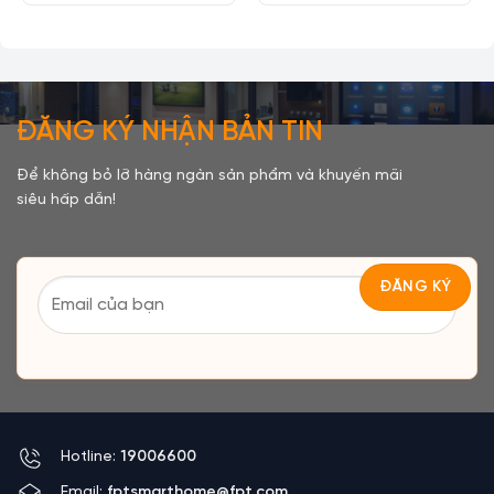
ĐĂNG KÝ NHẬN BẢN TIN
Để không bỏ lỡ hàng ngàn sản phẩm và khuyến mãi
siêu hấp dẫn!
Hotline:
19006600
Email:
fptsmarthome@fpt.com