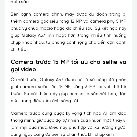
màu sắc.
Bên cạnh camera chính, máy được dự đoán trang bị
thêm camera góc siêu rộng 12 MP và camera phụ 5 MP
phục vụ chụp macro hoặc đo chiều sâu. Sự kết hợp này
giúp Galaxy A57 linh hoạt hơn trong nhiều tình huống
chụp khác nhau, từ phong cảnh rộng cho đến cận cảnh
chi tiết.
Camera trước 15 MP tối ưu cho selfie và
gọi video
Ở mặt trước, Galaxy A57 được hé lộ sẽ nâng độ phân
giải camera selfie lên 15 MP, tăng 3 MP so với thế hệ
trước. Sự cải thiện này giúp ảnh selfie sắc nét hơn, đặc
biệt trong điều kiện ánh sáng tốt.
Camera trước cũng được kỳ vọng tích hợp AI làm đẹp
thông minh, giữ được độ tự nhiên của khuôn mặt thay vì
làm mịn quá mức. Điều này phù hợp với xu hướng người
dùng ngày càng ưu tiên sự chân thực khi chụp ảnh.