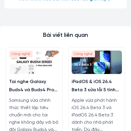
Bài viết liên quan
Công nghệ
Công nghệ
Tai nghe Galaxy
iPadOS & iOS 26.4
Buds4 và Buds4 Pro
Beta 3 sửa lỗi 5 tính
màu mới, tính năng
năng
Samsung vừa chính
Apple vừa phát hành
mới
thức thiết lập tiêu
iOS 26.4 Beta 3 và
chuẩn mới cho tai
iPadOS 26.4 Beta 3
nghe không dây với bộ
dành cho nhà phát
đôi Galaxy Buds4 và...
triển. Dù đây...