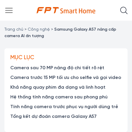
Chuyển
đến
nội
dung
Trang chủ
>
Công nghệ
>
Samsung Galaxy A57 nâng cấp
camera AI ấn tượng
MỤC LỤC
Camera sau 70 MP nâng độ chi tiết rõ rệt
Camera trước 15 MP tối ưu cho selfie và gọi video
Khả năng quay phim đa dạng và linh hoạt
Hệ thống tính năng camera sau phong phú
Tính năng camera trước phục vụ người dùng trẻ
Tổng kết dự đoán camera Galaxy A57