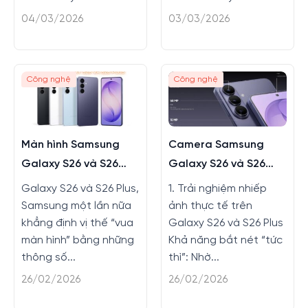
04/03/2026
03/03/2026
Công nghệ
Công nghệ
Màn hình Samsung
Camera Samsung
Galaxy S26 và S26
Galaxy S26 và S26
Plus có gì mới không?
Plus có nâng cấp gì
Galaxy S26 và S26 Plus,
1. Trải nghiệm nhiếp
không?
Samsung một lần nữa
ảnh thực tế trên
khẳng định vị thế “vua
Galaxy S26 và S26 Plus
màn hình” bằng những
Khả năng bắt nét “tức
thông số...
thì”: Nhờ...
26/02/2026
26/02/2026