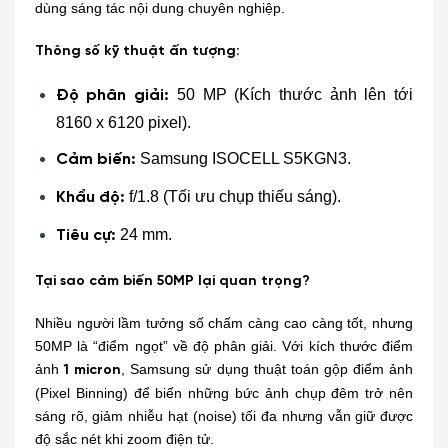
dùng sáng tác nội dung chuyên nghiệp.
Thông số kỹ thuật ấn tượng:
50 MP (Kích thước ảnh lên tới
Độ phân giải:
8160 x 6120 pixel).
Samsung ISOCELL S5KGN3.
Cảm biến:
f/1.8 (Tối ưu chụp thiếu sáng).
Khẩu độ:
24 mm.
Tiêu cự:
Tại sao cảm biến 50MP lại quan trọng?
Nhiều người lầm tưởng số chấm càng cao càng tốt, nhưng
50MP là “điểm ngọt” về độ phân giải. Với kích thước điểm
ảnh
, Samsung sử dụng thuật toán gộp điểm ảnh
1 micron
(Pixel Binning) để biến những bức ảnh chụp đêm trở nên
sáng rõ, giảm nhiễu hạt (noise) tối đa nhưng vẫn giữ được
độ sắc nét khi zoom điện tử.