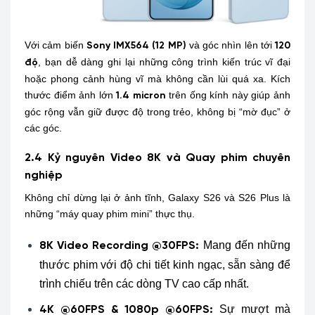
Với cảm biến
và góc nhìn lên tới
Sony IMX564 (12 MP)
120
, bạn dễ dàng ghi lại những công trình kiến trúc vĩ đại
độ
hoặc phong cảnh hùng vĩ mà không cần lùi quá xa. Kích
thước điểm ảnh lớn
trên ống kính này giúp ảnh
1.4 micron
góc rộng vẫn giữ được độ trong trẻo, không bị “mờ đục” ở
các góc.
2.4 Kỷ nguyên Video 8K và Quay phim chuyên
nghiệp
Không chỉ dừng lại ở ảnh tĩnh, Galaxy S26 và S26 Plus là
những “máy quay phim mini” thực thụ.
Mang đến những
8K Video Recording @30FPS:
thước phim với độ chi tiết kinh ngạc, sẵn sàng để
trình chiếu trên các dòng TV cao cấp nhất.
Sự mượt mà
4K @60FPS & 1080p @60FPS: