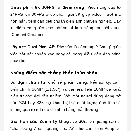
Việc nâng cấp từ
Quay phim 8K 30FPS là điểm sáng:
24FPS lên 30FPS ở độ phân giải 8K giúp video mượt mà
hơn hẳn, tiệm cận tiêu chuẩn điện ảnh chuyên nghiệp. Đây
là điểm cộng lớn cho những ai làm sáng tạo nội dung
(Content Creator).
Đây vẫn là công nghệ “vàng” giúp
Lấy nét Dual Pixel AF:
việc bắt nét chuẩn xác ngay cả trong điều kiện ánh sáng
phức tạp.
Những điểm cần thẳng thắn thừa nhận
Nếu soi kỹ, cảm
Sự dậm chân tại chỗ về phần cứng:
biến chính 50MP (1/1.56″) và camera Tele 10MP đã xuất
hiện từ các đời tiền nhiệm. Với một người dùng đang sở
hữu S24 hay S25, sự khác biệt về chất lượng ảnh tĩnh sẽ
không quá rõ rệt nếu chỉ nhìn bằng mắt thường.
Dù quảng cáo là
Giới hạn của Zoom kỹ thuật số 30x:
“chất lượng Zoom quang học 2x” nhờ cảm biến Adaptive