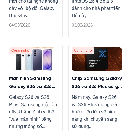
mới cho tai nghe không
iPadOS 26.4 Beta 3
dây với bộ đôi Galaxy
dành cho nhà phát triển.
Buds4 và...
Dù đây...
04/03/2026
03/03/2026
Công nghệ
Công nghệ
Màn hình Samsung
Chip Samsung Galaxy
Galaxy S26 và S26
S26 và S26 Plus có gì
Plus có gì mới không?
mới, nâng cấp gì?
Galaxy S26 và S26
Năm nay, Galaxy S26
Plus, Samsung một lần
và S26 Plus mang đến
nữa khẳng định vị thế
bước tiến lớn về hiệu
“vua màn hình” bằng
năng khi chuyển sang
những thông số...
sử dụng...