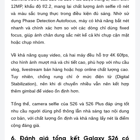
12MP, khẩu độ f/2.2, mang lại chất lượng ảnh selfie rõ nét
và màu sắc trung thực trong điều kiện đủ sáng. Nhờ sử
dụng Phase Detection Autofocus, máy có khả năng bắt nét
nhanh và chính xác hơn so với các dòng chỉ dùng fixed
focus, giúp ảnh chân dung sắc nét kể cả khi chụp cận mặt
hoặc chụp nhóm.
Về khả năng quay video, cả hai máy đều hỗ trợ 4K 60fps,
cho hình ảnh mượt mà và chi tiết cao, phù hợp với nhu cầu
vlog, livestream bán hàng hoặc họp online chất lượng cao.
Tuy nhiên, chống rung chỉ ở mức điện tử (Digital
Stabilization), nên khi di chuyển nhiều vẫn nên kết hợp
thêm gimbal để video ổn định hơn.
Tổng thể, camera selfie của S26 và S26 Plus đáp ứng tốt
nhu cầu người dùng phổ thông lẫn nhà sáng tạo nội dung
cơ bản, với chất lượng ổn định và khả năng lấy nét là điểm
cộng đáng giá.
6. Đánh giá tổng kết Galaxy S26 có