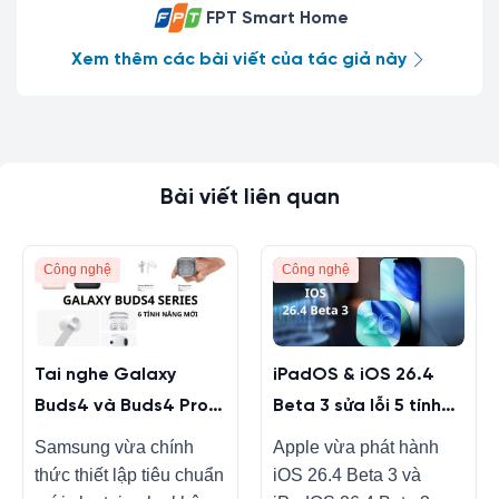
FPT Smart Home
Xem thêm các bài viết của tác giả này
Bài viết liên quan
Công nghệ
Công nghệ
Tai nghe Galaxy
iPadOS & iOS 26.4
Buds4 và Buds4 Pro
Beta 3 sửa lỗi 5 tính
màu mới, tính năng
năng
Samsung vừa chính
Apple vừa phát hành
mới
thức thiết lập tiêu chuẩn
iOS 26.4 Beta 3 và