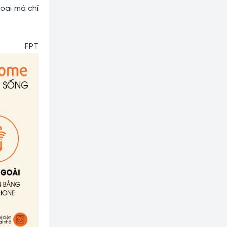
oại mà chỉ
PT