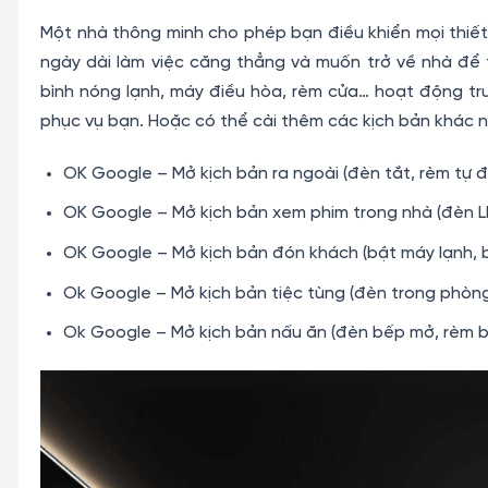
Một nhà thông minh cho phép bạn điều khiển mọi thiết
ngày dài làm việc căng thẳng và muốn trở về nhà để 
bình nóng lạnh, máy điều hòa, rèm cửa… hoạt động tr
phục vụ bạn. Hoặc có thể cài thêm các kịch bản khác n
OK Google – Mở kịch bản ra ngoài (đèn tắt, rèm tự 
OK Google – Mở kịch bản xem phim trong nhà (đèn 
OK Google – Mở kịch bản đón khách (bật máy lạnh,
Ok Google – Mở kịch bản tiệc tùng (đèn trong phò
Ok Google – Mở kịch bản nấu ăn (đèn bếp mở, rèm b