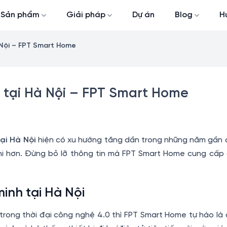
Sản phẩm
Giải pháp
Dự án
Blog
H
 Nội – FPT Smart Home
h tại Hà Nội – FPT Smart Home
ại Hà Nội
hiện có xu hướng tăng dần trong những năm gần 
ghi hơn. Đừng bỏ lỡ thông tin mà FPT Smart Home cung cấp 
inh tại Hà Nội
rong thời đại công nghệ 4.0 thì FPT Smart Home tự hào là đ