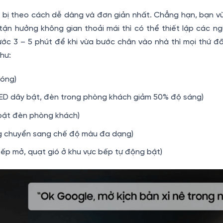
 bị theo cách dễ dàng và đơn giản nhất. Chẳng hạn, bạn vừ
tận hưởng không gian thoải mái thì có thể thiết lập các n
ước 3 – 5 phút để khi vừa bước chân vào nhà thì mọi thứ đ
hư:
đóng)
LED dây bật, đèn trong phòng khách giảm 50% độ sáng)
 bật đèn phòng khách)
ng chuyển sang chế độ màu đa dạng)
ếp mở, quạt gió ở khu vực bếp tự động bật)