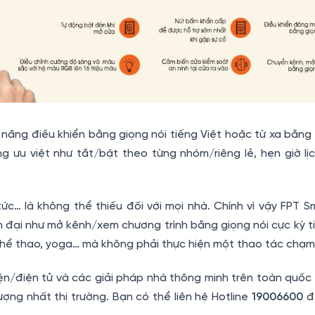
 năng điều khiển bằng giọng nói tiếng Việt hoặc từ xa bằng 
g ưu việt như tắt/bật theo từng nhóm/riêng lẻ, hẹn giờ lị
 tức… là không thể thiếu đối với mọi nhà. Chính vì vậy FPT 
n đại như mở kênh/xem chương trình bằng giọng nói cực kỳ ti
, thể thao, yoga… mà không phải thực hiện một thao tác chạm
iện/điện tử và các giải pháp nhà thông minh trên toàn quố
ợng nhất thị trường. Bạn có thể liên hệ Hotline
19006600
đ