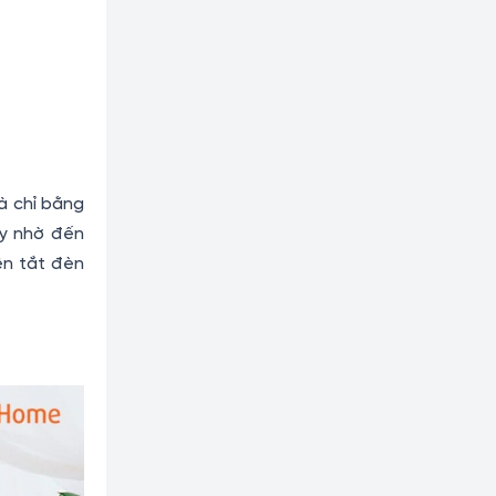
à chỉ bằng
ay nhờ đến
ên tắt đèn