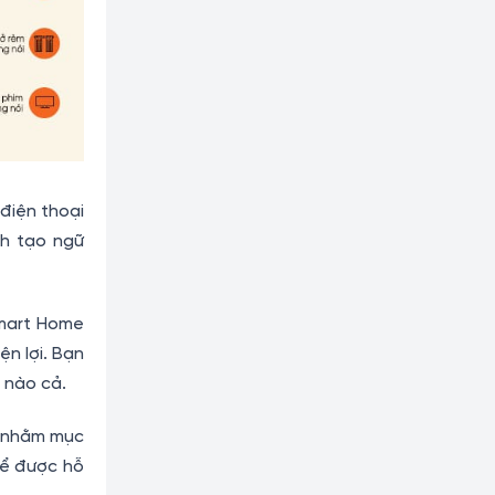
điện thoại
ch tạo ngữ
Smart Home
ện lợi. Bạn
 nào cả.
c nhằm mục
ể được hỗ