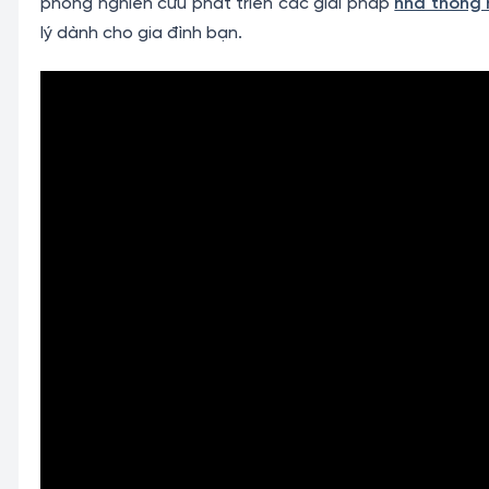
phong nghiên cứu phát triển các giải pháp
nhà thông 
lý dành cho gia đình bạn.