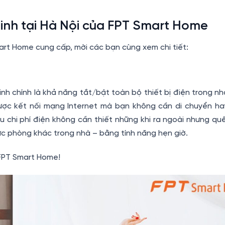
minh tại Hà Nội của FPT Smart Home
art Home cung cấp, mời các bạn cùng xem chi tiết:
h chính là khả năng tắt/bật toàn bộ thiết bị điện trong nh
ợc kết nối mạng Internet mà bạn không cần di chuyển h
ều chi phí điện không cần thiết những khi ra ngoài nhưng qu
ực phòng khác trong nhà – bằng tính năng hẹn giờ.
FPT Smart Home!