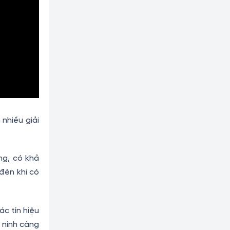
nhiều giải
ng, có khả
đèn khi có
c tín hiệu
 ninh càng