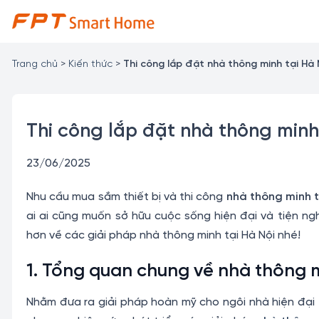
Chuyển
đến
nội
dung
Trang chủ
>
Kiến thức
>
Thi công lắp đặt nhà thông minh tại Hà
Thi công lắp đặt nhà thông min
23/06/2025
Nhu cầu mua sắm thiết bị và thi công
nhà thông minh t
ai ai cũng muốn sở hữu cuộc sống hiện đại và tiện n
hơn về các giải pháp nhà thông minh tại Hà Nội nhé!
1. Tổng quan chung về nhà thông m
Nhằm đưa ra giải pháp hoàn mỹ cho ngôi nhà hiện đại t