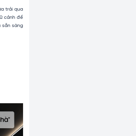
a trải qua
gữ cảnh để
ã sẵn sàng