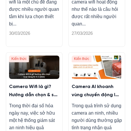
wifi là một chủ đề đang
camera wifi hoạt động
được nhiều người quan
như thế nào là câu hỏi
tâm khi lựa chọn thiết
được rất nhiều người
bị...
quan...
30/03/2026
27/03/2026
Kiến thức
Kiến thức
Camera Wifi là gì?
Camera AI khoanh
Hướng dẫn chọn & sử
vùng chuyển động là
dụng từ A–Z (2026)
gì? Có lợi ích gì?
Trong thời đại số hóa
Trong quá trình sử dụng
ngày nay, việc sở hữu
camera an ninh, nhiều
một hệ thống giám sát
người dùng thường gặp
an ninh hiệu quả
tình trạng nhận quá