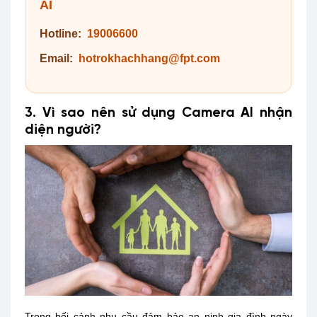
AI
Hotline:
19006600
Email:
hotrokhachhang@fpt.com
3. Vì sao nên sử dụng Camera AI nhận
diện người?
Trong bối cảnh nhu cầu đảm bảo an ninh gia đình ngày