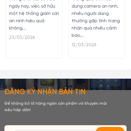
ngày nay, việc sở hữu
dụng camera an ninh,
một hệ thống giám sát
nhiều người dùng
an ninh hiệu quả
thường gặp tình trạng
không...
nhận quá nhiều cảnh
báo...
23/03/2026
12/03/2026
ĐĂNG KÝ NHẬN BẢN TIN
Để không bỏ lỡ hàng ngàn sản phẩm và khuyến mãi
siêu hấp dẫn!