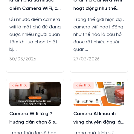
Khám phá ưu nhược
Giải mã Camera Wifi
điểm Camera WiFi, có
hoạt động như thế
nên sử dụng?
nào?
Ưu nhược điểm camera
Trong thế giới hiện đại,
wifi là một chủ đề đang
camera wifi hoạt động
được nhiều người quan
như thế nào là câu hỏi
tâm khi lựa chọn thiết
được rất nhiều người
bị...
quan...
30/03/2026
27/03/2026
Kiến thức
Kiến thức
Camera Wifi là gì?
Camera AI khoanh
Hướng dẫn chọn & sử
vùng chuyển động là
dụng từ A–Z (2026)
gì? Có lợi ích gì?
Trong thời đại số hóa
Trong quá trình sử