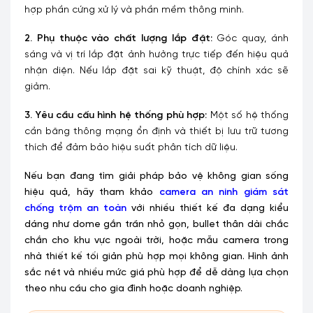
hợp phần cứng xử lý và phần mềm thông minh.
2. Phụ thuộc vào chất lượng lắp đặt:
Góc quay, ánh
sáng và vị trí lắp đặt ảnh hưởng trực tiếp đến hiệu quả
nhận diện. Nếu lắp đặt sai kỹ thuật, độ chính xác sẽ
giảm.
3. Yêu cầu cấu hình hệ thống phù hợp:
Một số hệ thống
cần băng thông mạng ổn định và thiết bị lưu trữ tương
thích để đảm bảo hiệu suất phân tích dữ liệu.
Nếu bạn đang tìm giải pháp bảo vệ không gian sống
hiệu quả, hãy tham khảo
camera an ninh giám sát
chống trộm an toàn
với nhiều thiết kế đa dạng kiểu
dáng như dome gắn trần nhỏ gọn, bullet thân dài chắc
chắn cho khu vực ngoài trời, hoặc mẫu camera trong
nhà thiết kế tối giản phù hợp mọi không gian. Hình ảnh
sắc nét và nhiều mức giá phù hợp để dễ dàng lựa chọn
theo nhu cầu cho gia đình hoặc doanh nghiệp.