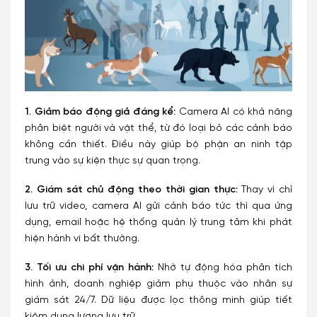
1. Giảm báo động giả đáng kể:
Camera AI có khả năng
phân biệt người và vật thể, từ đó loại bỏ các cảnh báo
không cần thiết. Điều này giúp bộ phận an ninh tập
trung vào sự kiện thực sự quan trọng.
2. Giám sát chủ động theo thời gian thực:
Thay vì chỉ
lưu trữ video, camera AI gửi cảnh báo tức thì qua ứng
dụng, email hoặc hệ thống quản lý trung tâm khi phát
hiện hành vi bất thường.
3. Tối ưu chi phí vận hành:
Nhờ tự động hóa phân tích
hình ảnh, doanh nghiệp giảm phụ thuộc vào nhân sự
giám sát 24/7. Dữ liệu được lọc thông minh giúp tiết
kiệm dung lượng lưu trữ.