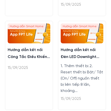
15/09/2025
Hướng dẫn Smart Home
Hướng dẫn Smart Home
Hướng dẫn kết nối
Hướng dẫn kết nối
Công Tắc Điều Khiển
Đèn LED Downlight
Rèm Hera trên app
thông minh trên app
1. Thêm thiết bị 2.
15/09/2025
FPT Life
FPT LIFE
Reset thiết bị Bật/ Tắt
(On/ Off) nguồn thiết
bị liên tiếp 8 lần,
khoảng...
15/09/2025