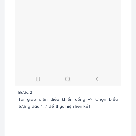
Bước 2
Bước 
n liên
Tại giao diện điều khiển cổng -> Chọn biểu
Chọn 
tượng dấu
“…”
để thực hiện liên kết