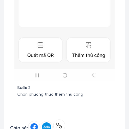
Bước 2
Bước 
e chọn
Chọn phương thức thêm thủ công
Chọn 
Chia sẻ: