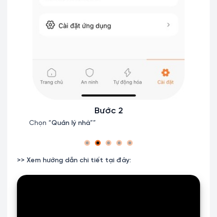
Bước 2
Chọn “
Quản lý nhà
””
Chọn 
>> Xem hướng dẫn chi tiết tại đây: