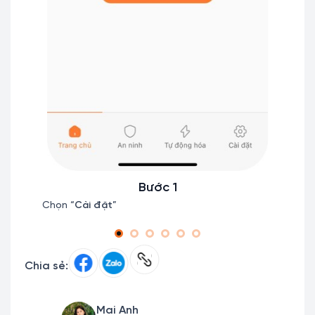
Bước 1
Chọn “
Cài đặt
”
Chọn 
 giao
Chia sẻ:
Mai Anh