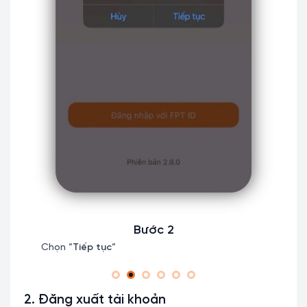
Bước 2
ập với
Chọn “
Tiếp tục
“
Nhập 
“
Tiếp
2. Đăng xuất tài khoản