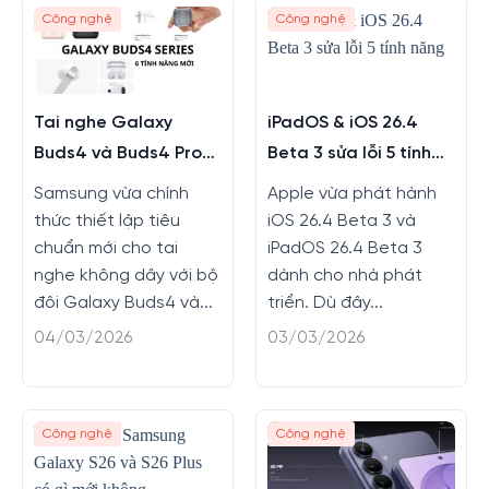
Công nghệ
Công nghệ
Tai nghe Galaxy
iPadOS & iOS 26.4
Buds4 và Buds4 Pro
Beta 3 sửa lỗi 5 tính
màu mới, tính năng
năng
Samsung vừa chính
Apple vừa phát hành
mới
thức thiết lập tiêu
iOS 26.4 Beta 3 và
chuẩn mới cho tai
iPadOS 26.4 Beta 3
nghe không dây với bộ
dành cho nhà phát
đôi Galaxy Buds4 và...
triển. Dù đây...
04/03/2026
03/03/2026
Công nghệ
Công nghệ