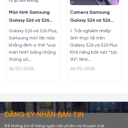
Màn hình Samsung
Camera Samsung
Galaxy S26 và S26
Galaxy S26 và S26
Plus có gì mới không?
Plus có nâng cấp gì
Galaxy S26 và S26 Plus,
1. Trải nghiệm nhiếp
không?
Samsung một lần nữa
ảnh thực tế trên
khẳng định vị thế “vua
Galaxy S26 và S26 Plus
màn hình” bằng những
Khả năng bắt nét “tức
thông số...
thì”: Nhờ...
26/02/2026
26/02/2026
ĐĂNG KÝ NHẬN BẢN TIN
Để không bỏ lỡ hàng ngàn sản phẩm và khuyến mãi