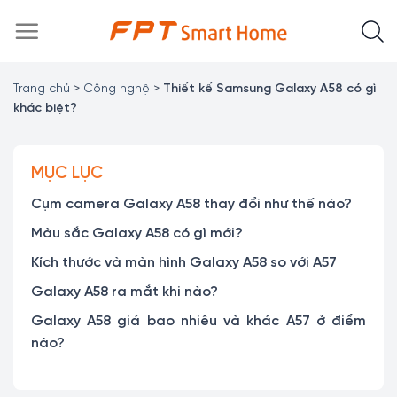
Chuyển
đến
nội
dung
Trang chủ
>
Công nghệ
>
Thiết kế Samsung Galaxy A58 có gì
khác biệt?
MỤC LỤC
Cụm camera Galaxy A58 thay đổi như thế nào?
Màu sắc Galaxy A58 có gì mới?
Kích thước và màn hình Galaxy A58 so với A57
Galaxy A58 ra mắt khi nào?
Galaxy A58 giá bao nhiêu và khác A57 ở điểm
nào?