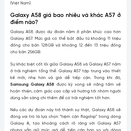
(Việt Nam).
Galaxy A58 giá bao nhiêu và khác A57 ở
điểm nào?
Galaxy A58 được dự đoán nằm ở phân khúc cao hơn
Galaxy A57. Mức giá có thể bắt đầu từ khoảng 11 triệu
đồng cho bản 128GB và khoảng 12 đến 13 triệu đồng
cho bản 256GB.
Sự khác biệt cốt lõi giữa Galaxy A58 và Galaxy A57 nằm
ở trải nghiệm tổng thể. Galaxy A57 tập trung vào thiết
kế mới, nhẹ hơn và giá dễ tiếp cận. Trong khi đó,
Samsung Galaxy A58
được kỳ vọng sẽ nâng tầm về
hoàn thiện, cảm giác cao cấp và hướng tới nhóm người
dùng sẵn sàng chi thêm để có trải nghiệm tốt hơn.
Nếu các dự đoán này trở thành sự thật, Galaxy A58 sẽ
đóng vai trò là lựa chọn “tiệm cận flagship” trong dòng
Galaxy A, tạo khoảng cách rõ ràng với Galaxy A57
nhưng vẫn giữ mức giá dễ tiếp cận hơn so với dòng