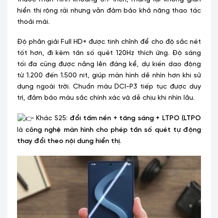
hiển thị rộng rãi nhưng vẫn đảm bảo khả năng thao tác
thoải mái.
Độ phân giải Full HD+ được tinh chỉnh để cho độ sắc nét
tốt hơn, đi kèm tần số quét 120Hz thích ứng. Độ sáng
tối đa cũng được nâng lên đáng kể, dự kiến dao động
từ 1.200 đến 1.500 nit, giúp màn hình dễ nhìn hơn khi sử
dụng ngoài trời. Chuẩn màu DCI-P3 tiếp tục được duy
trì, đảm bảo màu sắc chính xác và dễ chịu khi nhìn lâu.
Khác S25:
đổi tấm nền + tăng sáng + LTPO (
LTPO
là
công nghệ màn hình cho phép tần số quét tự động
thay đổi theo nội dung hiển thị
.