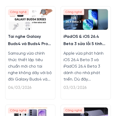
Công nghệ
Công nghệ
Tai nghe Galaxy
iPadOS & iOS 26.4
Buds4 và Buds4 Pro
Beta 3 sửa lỗi 5 tính
màu mới, tính năng
năng
Samsung vừa chính
Apple vừa phát hành
mới
thức thiết lập tiêu
iOS 26.4 Beta 3 và
chuẩn mới cho tai
iPadOS 26.4 Beta 3
nghe không dây với bộ
dành cho nhà phát
đôi Galaxy Buds4 và...
triển. Dù đây...
04/03/2026
03/03/2026
Công nghệ
Công nghệ