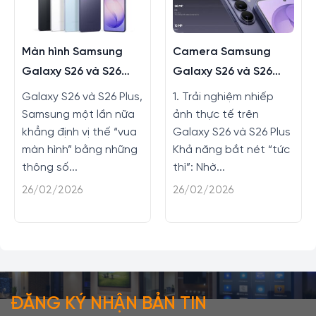
Màn hình Samsung
Camera Samsung
Galaxy S26 và S26
Galaxy S26 và S26
Plus có gì mới không?
Plus có nâng cấp gì
Galaxy S26 và S26 Plus,
1. Trải nghiệm nhiếp
không?
Samsung một lần nữa
ảnh thực tế trên
khẳng định vị thế “vua
Galaxy S26 và S26 Plus
màn hình” bằng những
Khả năng bắt nét “tức
thông số...
thì”: Nhờ...
26/02/2026
26/02/2026
ĐĂNG KÝ NHẬN BẢN TIN