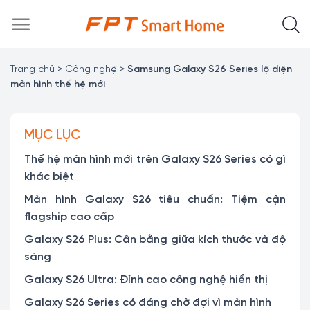
Chuyển
đến
nội
dung
Trang chủ
>
Công nghệ
>
Samsung Galaxy S26 Series lộ diện
màn hình thế hệ mới
MỤC LỤC
Thế hệ màn hình mới trên Galaxy S26 Series có gì
khác biệt
Màn hình Galaxy S26 tiêu chuẩn: Tiệm cận
flagship cao cấp
Galaxy S26 Plus: Cân bằng giữa kích thước và độ
sáng
Galaxy S26 Ultra: Đỉnh cao công nghệ hiển thị
Galaxy S26 Series có đáng chờ đợi vì màn hình