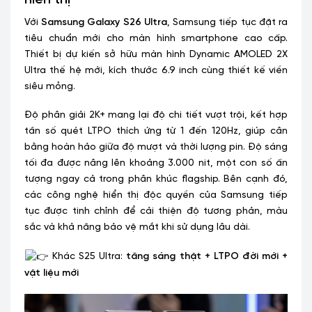
Với
Samsung Galaxy S26 Ultra
, Samsung tiếp tục đặt ra
tiêu chuẩn mới cho màn hình smartphone cao cấp.
Thiết bị dự kiến sở hữu màn hình Dynamic AMOLED 2X
Ultra thế hệ mới, kích thước 6.9 inch cùng thiết kế viền
siêu mỏng.
Độ phân giải 2K+ mang lại độ chi tiết vượt trội, kết hợp
tần số quét LTPO thích ứng từ 1 đến 120Hz, giúp cân
bằng hoàn hảo giữa độ mượt và thời lượng pin. Độ sáng
tối đa được nâng lên khoảng 3.000 nit, một con số ấn
tượng ngay cả trong phân khúc flagship. Bên cạnh đó,
các công nghệ hiển thị độc quyền của Samsung tiếp
tục được tinh chỉnh để cải thiện độ tương phản, màu
sắc và khả năng bảo vệ mắt khi sử dụng lâu dài.
Khác S25 Ultra:
tăng sáng thật + LTPO đời mới +
vật liệu mới