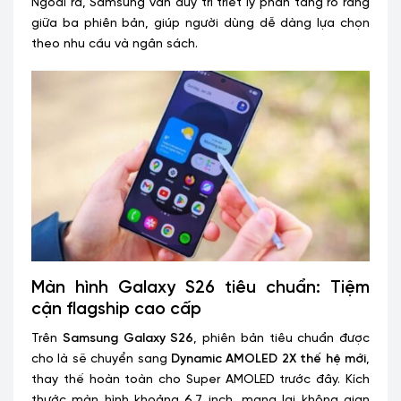
Ngoài ra, Samsung vẫn duy trì triết lý phân tầng rõ ràng
giữa ba phiên bản, giúp người dùng dễ dàng lựa chọn
theo nhu cầu và ngân sách.
Màn hình Galaxy S26 tiêu chuẩn: Tiệm
cận flagship cao cấp
Trên
Samsung Galaxy S26
, phiên bản tiêu chuẩn được
cho là sẽ chuyển sang
Dynamic AMOLED 2X thế hệ mới
,
thay thế hoàn toàn cho Super AMOLED trước đây. Kích
thước màn hình khoảng 6.7 inch, mang lại không gian