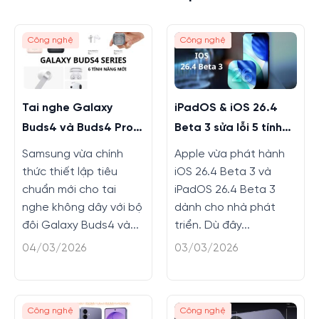
Công nghệ
Công nghệ
Tai nghe Galaxy
iPadOS & iOS 26.4
Buds4 và Buds4 Pro
Beta 3 sửa lỗi 5 tính
màu mới, tính năng
năng
Samsung vừa chính
Apple vừa phát hành
mới
thức thiết lập tiêu
iOS 26.4 Beta 3 và
chuẩn mới cho tai
iPadOS 26.4 Beta 3
nghe không dây với bộ
dành cho nhà phát
đôi Galaxy Buds4 và...
triển. Dù đây...
04/03/2026
03/03/2026
Công nghệ
Công nghệ