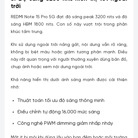
trời
REDMI Note 15 Pro 5G đạt độ sáng peak 3200 nits và độ
sáng HBM 1800 nits. Con số này vượt trội trong phân
khúc tầm trung.
Khi sử dụng ngoài trời nắng gắt, nội dung vẫn rõ ràng,
không bị bệt màu hoặc giảm tương phản mạnh. Điều
này rất quan trọng với người thường xuyên dùng bản đồ,
chụp ảnh hoặc xem nội dung ngoài trời.
Khả năng hiển thị dưới ánh sáng mạnh được cải thiện
nhờ:
Thuật toán tối ưu độ sáng thông minh
Điều chỉnh tự động 16.000 mức sáng
Công nghệ PWM dimming giảm nhấp nháy
Mắt ít bị mỏi khi dùng lâu vào ban đêm hoặc môi trường