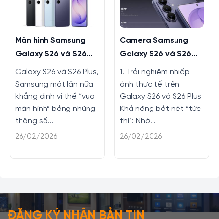
Màn hình Samsung
Camera Samsung
Galaxy S26 và S26
Galaxy S26 và S26
Plus có gì mới không?
Plus có nâng cấp gì
Galaxy S26 và S26 Plus,
1. Trải nghiệm nhiếp
không?
Samsung một lần nữa
ảnh thực tế trên
khẳng định vị thế “vua
Galaxy S26 và S26 Plus
màn hình” bằng những
Khả năng bắt nét “tức
thông số...
thì”: Nhờ...
26/02/2026
26/02/2026
ĐĂNG KÝ NHẬN BẢN TIN