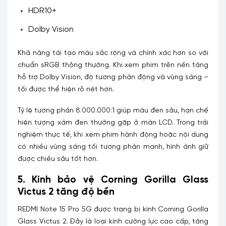
HDR10+
Dolby Vision
Khả năng tái tạo màu sắc rộng và chính xác hơn so với
chuẩn sRGB thông thường. Khi xem phim trên nền tảng
hỗ trợ Dolby Vision, độ tương phản động và vùng sáng –
tối được thể hiện rõ nét hơn.
Tỷ lệ tương phản 8.000.000:1 giúp màu đen sâu, hạn chế
hiện tượng xám đen thường gặp ở màn LCD.
Trong trải
nghiệm thực tế, khi xem phim hành động hoặc nội dung
có nhiều vùng sáng tối tương phản mạnh, hình ảnh giữ
được chiều sâu tốt hơn.
5. Kính bảo vệ Corning Gorilla Glass
Victus 2 tăng độ bền
REDMI Note 15 Pro 5G được trang bị kính Corning Gorilla
Glass Victus 2. Đây là loại kính cường lực cao cấp, tăng