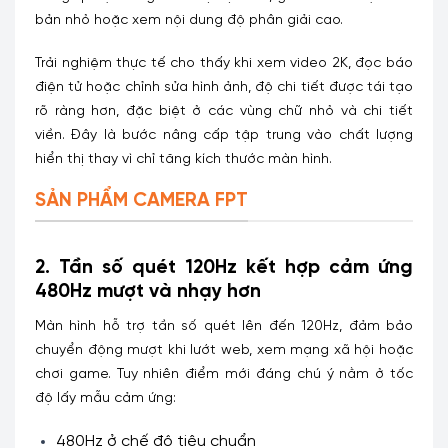
bản nhỏ hoặc xem nội dung độ phân giải cao.
Trải nghiệm thực tế cho thấy khi xem video 2K, đọc báo
điện tử hoặc chỉnh sửa hình ảnh, độ chi tiết được tái tạo
rõ ràng hơn, đặc biệt ở các vùng chữ nhỏ và chi tiết
viền.
Đây là bước nâng cấp tập trung vào chất lượng
hiển thị thay vì chỉ tăng kích thước màn hình.
SẢN PHẨM CAMERA FPT
2. Tần số quét 120Hz kết hợp cảm ứng
480Hz mượt và nhạy hơn
Màn hình hỗ trợ tần số quét lên đến 120Hz, đảm bảo
chuyển động mượt khi lướt web, xem mạng xã hội hoặc
chơi game. Tuy nhiên điểm mới đáng chú ý nằm ở tốc
độ lấy mẫu cảm ứng:
480Hz ở chế độ tiêu chuẩn