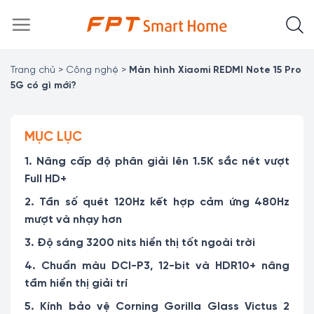
Chuyển
đến
nội
dung
Trang chủ
>
Công nghệ
>
Màn hình Xiaomi REDMI Note 15 Pro
5G có gì mới?
MỤC LỤC
1. Nâng cấp độ phân giải lên 1.5K sắc nét vượt
Full HD+
2. Tần số quét 120Hz kết hợp cảm ứng 480Hz
mượt và nhạy hơn
3. Độ sáng 3200 nits hiển thị tốt ngoài trời
4. Chuẩn màu DCI-P3, 12-bit và HDR10+ nâng
tầm hiển thị giải trí
5. Kính bảo vệ Corning Gorilla Glass Victus 2