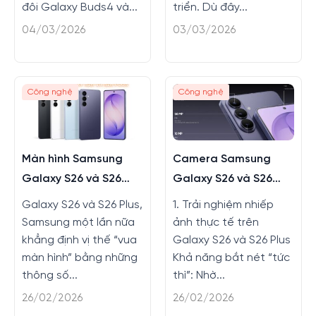
đôi Galaxy Buds4 và...
triển. Dù đây...
04/03/2026
03/03/2026
Công nghệ
Công nghệ
Màn hình Samsung
Camera Samsung
Galaxy S26 và S26
Galaxy S26 và S26
Plus có gì mới không?
Plus có nâng cấp gì
Galaxy S26 và S26 Plus,
1. Trải nghiệm nhiếp
không?
Samsung một lần nữa
ảnh thực tế trên
khẳng định vị thế “vua
Galaxy S26 và S26 Plus
màn hình” bằng những
Khả năng bắt nét “tức
thông số...
thì”: Nhờ...
26/02/2026
26/02/2026