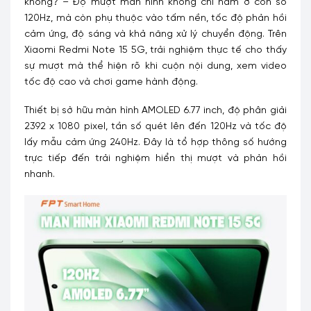
không? – Độ mượt màn hình không chỉ nằm ở con số
120Hz, mà còn phụ thuộc vào tấm nền, tốc độ phản hồi
cảm ứng, độ sáng và khả năng xử lý chuyển động. Trên
Xiaomi Redmi Note 15 5G, trải nghiệm thực tế cho thấy
sự mượt mà thể hiện rõ khi cuộn nội dung, xem video
tốc độ cao và chơi game hành động.
Thiết bị sở hữu màn hình AMOLED 6.77 inch, độ phân giải
2392 x 1080 pixel, tần số quét lên đến 120Hz và tốc độ
lấy mẫu cảm ứng 240Hz. Đây là tổ hợp thông số hướng
trực tiếp đến trải nghiệm hiển thị mượt và phản hồi
nhanh.