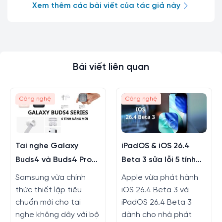
Xem thêm các bài viết của tác giả này
Bài viết liên quan
Công nghệ
Công nghệ
Tai nghe Galaxy
iPadOS & iOS 26.4
Buds4 và Buds4 Pro
Beta 3 sửa lỗi 5 tính
màu mới, tính năng
năng
Samsung vừa chính
Apple vừa phát hành
mới
thức thiết lập tiêu
iOS 26.4 Beta 3 và
chuẩn mới cho tai
iPadOS 26.4 Beta 3
nghe không dây với bộ
dành cho nhà phát