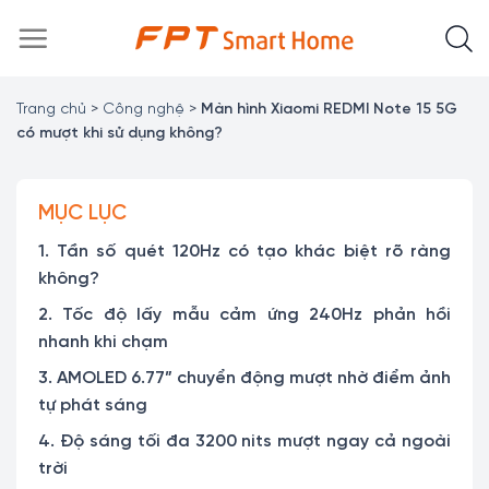
Chuyển
đến
nội
dung
Trang chủ
>
Công nghệ
>
Màn hình Xiaomi REDMI Note 15 5G
có mượt khi sử dụng không?
MỤC LỤC
1. Tần số quét 120Hz có tạo khác biệt rõ ràng
không?
2. Tốc độ lấy mẫu cảm ứng 240Hz phản hồi
nhanh khi chạm
3. AMOLED 6.77” chuyển động mượt nhờ điểm ảnh
tự phát sáng
4. Độ sáng tối đa 3200 nits mượt ngay cả ngoài
trời