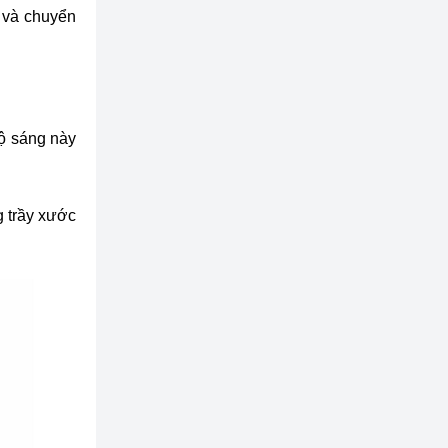
g và chuyển
độ sáng này
g trầy xước