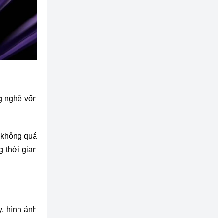
g nghệ vốn
c không quá
 thời gian
, hình ảnh