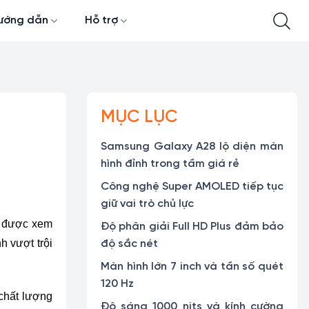
ướng dẫn
Hỗ trợ
MỤC LỤC
Samsung Galaxy A28 lộ diện màn
hình đỉnh trong tầm giá rẻ
Công nghệ Super AMOLED tiếp tục
giữ vai trò chủ lực
h được xem
Độ phân giải Full HD Plus đảm bảo
 vượt trội
độ sắc nét
Màn hình lớn 7 inch và tần số quét
120 Hz
chất lượng
Độ sáng 1000 nits và kính cường