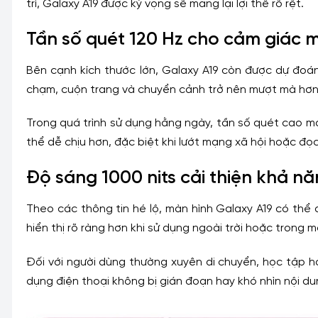
trí, Galaxy A19 được kỳ vọng sẽ mang lại lợi thế rõ rệt.
Tần số quét 120 Hz cho cảm giác 
Bên cạnh kích thước lớn, Galaxy A19 còn được dự đoá
chạm, cuộn trang và chuyển cảnh trở nên mượt mà hơn 
Trong quá trình sử dụng hằng ngày, tần số quét cao man
thể dễ chịu hơn, đặc biệt khi lướt mạng xã hội hoặc đọc 
Độ sáng 1000 nits cải thiện khả nă
Theo các thông tin hé lộ, màn hình Galaxy A19 có thể
hiển thị rõ ràng hơn khi sử dụng ngoài trời hoặc trong
Đối với người dùng thường xuyên di chuyển, học tập ho
dụng điện thoại không bị gián đoạn hay khó nhìn nội du