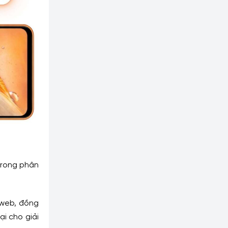
 trong phân
 web, đồng
i cho giải