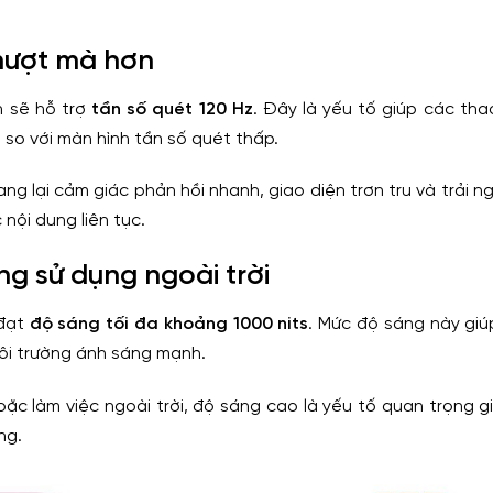
mượt mà hơn
n sẽ hỗ trợ
tần số quét 120 Hz
. Đây là yếu tố giúp các tha
so với màn hình tần số quét thấp.
g lại cảm giác phản hồi nhanh, giao diện trơn tru và trải n
nội dung liên tục.
ng sử dụng ngoài trời
 đạt
độ sáng tối đa khoảng 1000 nits
. Mức độ sáng này giú
 môi trường ánh sáng mạnh.
ặc làm việc ngoài trời, độ sáng cao là yếu tố quan trọng gi
ng.