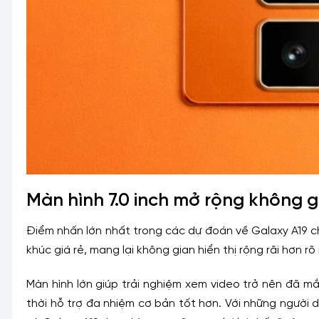
Màn hình 7.0 inch mở rộng không gi
Điểm nhấn lớn nhất trong các dự đoán về Galaxy A19 c
khúc giá rẻ, mang lại không gian hiển thị rộng rãi hơn 
Màn hình lớn giúp trải nghiệm xem video trở nên đã mắt
thời hỗ trợ đa nhiệm cơ bản tốt hơn. Với những người 