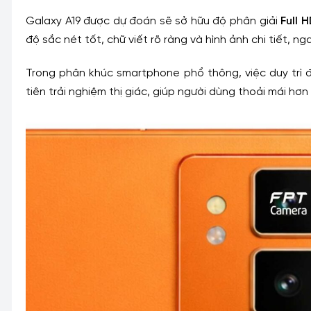
Galaxy A19 được dự đoán sẽ sở hữu độ phân giải
Full 
độ sắc nét tốt, chữ viết rõ ràng và hình ảnh chi tiết, n
Trong phân khúc smartphone phổ thông, việc duy trì đ
tiên trải nghiệm thị giác, giúp người dùng thoải mái hơn