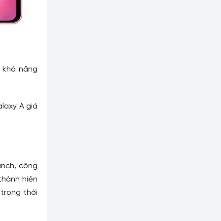
có khả năng
laxy A giá
inch, công
thành hiện
trong thời