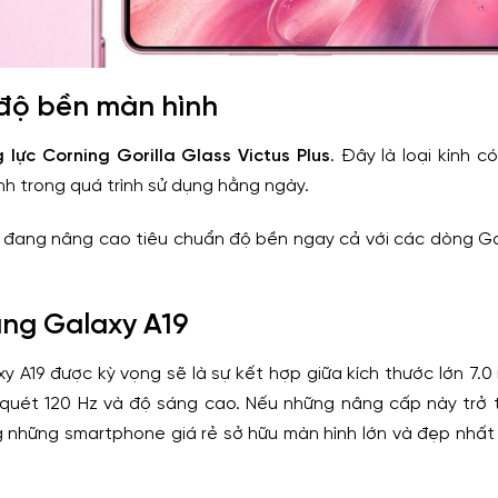
g độ bền màn hình
 lực Corning Gorilla Glass Victus Plus
. Đây là loại kính 
nh trong quá trình sử dụng hằng ngày.
hể đang nâng cao tiêu chuẩn độ bền ngay cả với các dòng Ga
ng Galaxy A19
 A19 được kỳ vọng sẽ là sự kết hợp giữa kích thước lớn 7.0 
ố quét 120 Hz và độ sáng cao. Nếu những nâng cấp này trở 
g những smartphone giá rẻ sở hữu màn hình lớn và đẹp nhất 