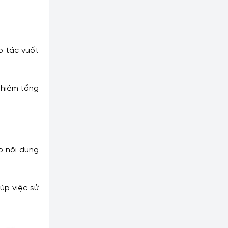
o tác vuốt
ghiệm tổng
p nội dung
úp việc sử