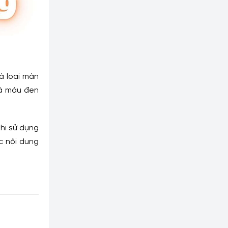
là loại màn
và màu đen
khi sử dụng
c nội dung