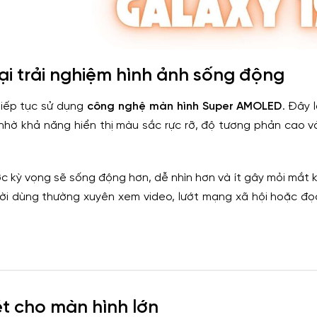
 trải nghiệm hình ảnh sống động
tiếp tục sử dụng
công nghệ màn hình Super AMOLED
. Đây 
nhờ khả năng hiển thị màu sắc rực rỡ, độ tương phản cao 
ợc kỳ vọng sẽ sống động hơn, dễ nhìn hơn và ít gây mỏi mắt 
gười dùng thường xuyên xem video, lướt mạng xã hội hoặc đọ
ét cho màn hình lớn