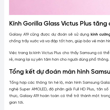
Kính Gorilla Glass Victus Plus tăn
Galaxy A19 cũng được dự đoán sẽ sử dụng
kính cường
chống trầy xước và va đập tốt hơn, giúp bảo vệ màn hì
Việc trang bị kính Victus Plus cho thấy Samsung có t
rẻ, mang lại sự yên tâm hơn cho người dùng phổ thông.
Tổng kết dự đoán màn hình Samsu
Tổng hợp các thông tin hé lộ, màn hình Samsung Galaxy
nghệ Super AMOLED, độ phân giải Full HD Plus, tần s
thực, Galaxy A19 hoàn toàn có thể trở thành một tron
gian tới.