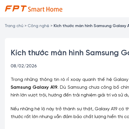
Chuyển
đến
nội
dung
Trang chủ
>
Công nghệ
>
Kích thước màn hình Samsung Galaxy A
Kích thước màn hình Samsung Ga
08/02/2026
Trong những thông tin rò rỉ xoay quanh thế hệ Galaxy
Samsung Galaxy A19
. Dù Samsung chưa công bố chín
hình lớn vượt trội, hướng đến trải nghiệm giải trí và s
Nếu những hé lộ này trở thành sự thật, Galaxy A19 có t
thước rất lớn nhưng vẫn đảm bảo chất lượng hiển thị ca