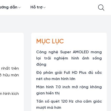
ướng dẫn
Hỗ trợ
MỤC LỤC
Công nghệ Super AMOLED mang
lại trải nghiệm hình ảnh sống
động
 nhất trên
Độ phân giải Full HD Plus đủ sắc
sở hữu màn
nét cho màn hình lớn
Màn hình 7.0 inch mở rộng không
gian hiển thị
 hình kích
Tần số quét 120 Hz cho cảm giác
mượt mà hơn