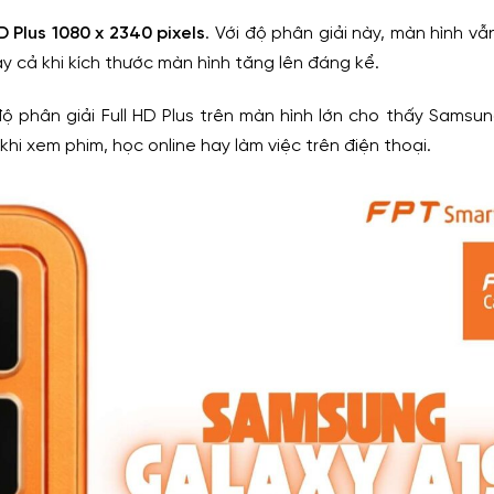
HD Plus 1080 x 2340 pixels
. Với độ phân giải này, màn hình v
gay cả khi kích thước màn hình tăng lên đáng kể.
ộ phân giải Full HD Plus trên màn hình lớn cho thấy Samsu
 khi xem phim, học online hay làm việc trên điện thoại.