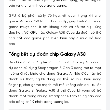
cấp, hỗ trợ tốt các hiệu ứng đồ họa nặng, ray tracing cơ
bản và khung hình cao trong game.
GPU là bộ phận xử lý đồ họa, rất quan trọng khi chơi
game. Adreno 750 là GPU cao cấp, giúp hình ảnh trong
game mượt hơn, ít rớt khung hình và hỗ trợ hiệu ứng
đẹp hơn. Với GPU này, Galaxy A38 được dự đoán có thể
chơi tốt các game phổ biến hiện nay ở mức đồ họa
cao.
Tổng kết dự đoán chip Galaxy A38
Dù chỉ mới là những hé lộ, nhưng việc Galaxy A38 được
dự đoán sử dụng Snapdragon 8 Gen 3 đang mở ra một
hướng đi rất khác cho dòng Galaxy A. Nếu điều này trở
thành sự thật, người dùng có thể sở hữu hiệu năng
flagship, chơi game mạnh mẽ mà không cần đầu tư lên
dòng Galaxy S. Galaxy A38 vì thế được kỳ vọng sẽ trở
thành một trong những smartphone tầm trung cận cao
cấp đáng chú ý nhất trong tương lai.