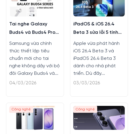
Tai nghe Galaxy
iPadOS & iOS 26.4
Buds4 và Buds4 Pro
Beta 3 sửa lỗi 5 tính
màu mới, tính năng
năng
Samsung vừa chính
Apple vừa phát hành
mới
thức thiết lập tiêu
iOS 26.4 Beta 3 và
chuẩn mới cho tai
iPadOS 26.4 Beta 3
nghe không dây với bộ
dành cho nhà phát
đôi Galaxy Buds4 và...
triển. Dù đây...
04/03/2026
03/03/2026
Công nghệ
Công nghệ