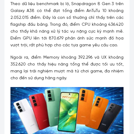
Theo dữ liệu benchmark bị lộ, Snapdragon 8 Gen 3 trên
Galaxy A38 có thể đạt tổng điểm AnTuTu 10 khoảng
2.052.015 điểm. Đây là con số thường chỉ thấy trên các
flagship đầu bảng. Trong đó, điểm CPU khoảng 436.420
cho thấy khả năng xử lý tác vụ nặng cực kỳ mạnh mẽ.
Điểm GPU lên tới 870.679 phản ánh sức mạnh đồ họa
vượt trội, rất phù hợp cho các tựa game yêu cầu cao.
Ngoài ra, điểm Memory khoảng 392.296 và UX khoảng
352.620 cho thấy hiệu năng tổng thể được tối ưu tốt,
mang lại trải nghiệm mượt mà từ chơi game, đa nhiệm
cho đến sử dụng hằng ngày.