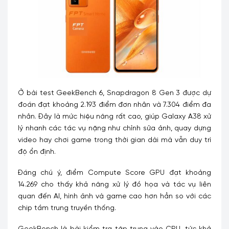
Ở bài test GeekBench 6, Snapdragon 8 Gen 3 được dự
đoán đạt khoảng 2.193 điểm đơn nhân và 7.304 điểm đa
nhân. Đây là mức hiệu năng rất cao, giúp Galaxy A38 xử
lý nhanh các tác vụ nặng như chỉnh sửa ảnh, quay dựng
video hay chơi game trong thời gian dài mà vẫn duy trì
độ ổn định.
Đáng chú ý, điểm Compute Score GPU đạt khoảng
14.269 cho thấy khả năng xử lý đồ họa và tác vụ liên
quan đến AI, hình ảnh và game cao hơn hẳn so với các
chip tầm trung truyền thống.