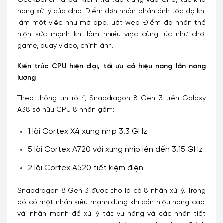
GeekBench là bài kiểm tra tập trung vào CPU, tức khả
năng xử lý của chip. Điểm đơn nhân phản ánh tốc độ khi
làm một việc như mở app, lướt web. Điểm đa nhân thể
hiện sức mạnh khi làm nhiều việc cùng lúc như chơi
game, quay video, chỉnh ảnh.
Kiến trúc CPU hiện đại, tối ưu cả hiệu năng lẫn năng
lượng
Theo thông tin rò rỉ, Snapdragon 8 Gen 3 trên Galaxy
A38 sở hữu CPU 8 nhân gồm:
1 lõi Cortex X4 xung nhịp 3.3 GHz
5 lõi Cortex A720 với xung nhịp lên đến 3.15 GHz
2 lõi Cortex A520 tiết kiệm điện
Snapdragon 8 Gen 3 được cho là có 8 nhân xử lý. Trong
đó có một nhân siêu mạnh dùng khi cần hiệu năng cao,
vài nhân mạnh để xử lý tác vụ nặng và các nhân tiết