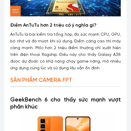
Điểm AnTuTu hơn 2 triệu có ý nghĩa gì?
AnTuTu là bài kiểm tra tổng hợp, đo sức mạnh CPU, GPU,
bộ nhớ và độ mượt khi sử dụng. Điểm càng cao thì máy
càng mạnh. Mốc hơn 2 triệu điểm thường chỉ xuất hiện
trên điện thoại flagship. Điều này cho thấy Galaxy A38
được dự đoán có khả năng chạy game nặng, mở nhiều
ứng dụng cùng lúc và sử dụng lâu vẫn ổn định.
SẢN PHẨM CAMERA FPT
GeekBench 6 cho thấy sức mạnh vượt
phân khúc