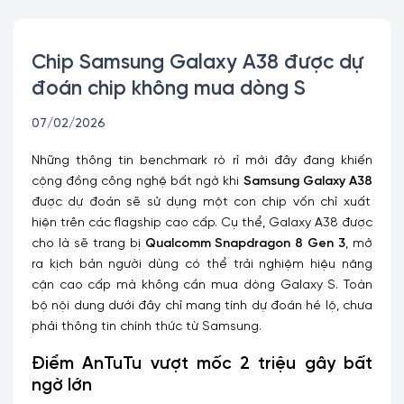
Chip Samsung Galaxy A38 được dự
đoán chip không mua dòng S
07/02/2026
Những thông tin benchmark rò rỉ mới đây đang khiến
cộng đồng công nghệ bất ngờ khi
Samsung Galaxy A38
được dự đoán sẽ sử dụng một con chip vốn chỉ xuất
hiện trên các flagship cao cấp. Cụ thể, Galaxy A38 được
cho là sẽ trang bị
Qualcomm Snapdragon 8 Gen 3
, mở
ra kịch bản người dùng có thể trải nghiệm hiệu năng
cận cao cấp mà không cần mua dòng Galaxy S. Toàn
bộ nội dung dưới đây chỉ mang tính dự đoán hé lộ, chưa
phải thông tin chính thức từ Samsung.
Điểm AnTuTu vượt mốc 2 triệu gây bất
ngờ lớn