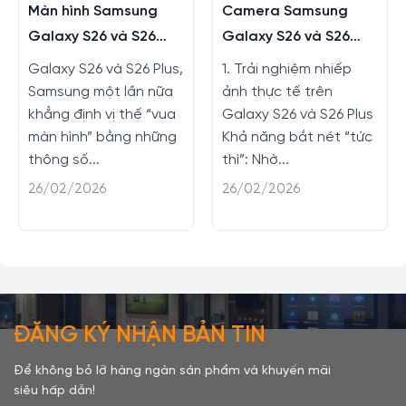
Màn hình Samsung
Camera Samsung
Galaxy S26 và S26
Galaxy S26 và S26
Plus có gì mới không?
Plus có nâng cấp gì
Galaxy S26 và S26 Plus,
1. Trải nghiệm nhiếp
không?
Samsung một lần nữa
ảnh thực tế trên
khẳng định vị thế “vua
Galaxy S26 và S26 Plus
màn hình” bằng những
Khả năng bắt nét “tức
thông số...
thì”: Nhờ...
26/02/2026
26/02/2026
ĐĂNG KÝ NHẬN BẢN TIN
Để không bỏ lỡ hàng ngàn sản phẩm và khuyến mãi
siêu hấp dẫn!