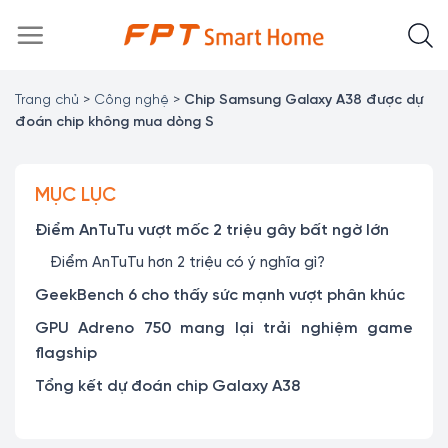
Chuyển
đến
nội
dung
Trang chủ
>
Công nghệ
>
Chip Samsung Galaxy A38 được dự
đoán chip không mua dòng S
MỤC LỤC
Điểm AnTuTu vượt mốc 2 triệu gây bất ngờ lớn
Điểm AnTuTu hơn 2 triệu có ý nghĩa gì?
GeekBench 6 cho thấy sức mạnh vượt phân khúc
GPU Adreno 750 mang lại trải nghiệm game
flagship
Tổng kết dự đoán chip Galaxy A38