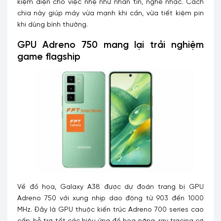
kiệm điện cho việc nhẹ như nhắn tin, nghe nhạc. Cách
chia này giúp máy vừa mạnh khi cần, vừa tiết kiệm pin
khi dùng bình thường.
GPU Adreno 750 mang lại trải nghiệm
game flagship
Về đồ họa, Galaxy A38 được dự đoán trang bị GPU
Adreno 750 với xung nhịp dao động từ 903 đến 1000
MHz. Đây là GPU thuộc kiến trúc Adreno 700 series cao