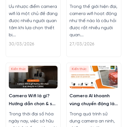
nên sử dụng?
nào?
Ưu nhược điểm camera
Trong thế giới hiện đại,
wifi là một chủ đề đang
camera wifi hoạt động
được nhiều người quan
như thế nào là câu hỏi
tâm khi lựa chọn thiết
được rất nhiều người
bị...
quan...
30/03/2026
27/03/2026
Kiến thức
Kiến thức
Camera Wifi là gì?
Camera AI khoanh
Hướng dẫn chọn & sử
vùng chuyển động là
dụng từ A–Z (2026)
gì? Có lợi ích gì?
Trong thời đại số hóa
Trong quá trình sử
ngày nay, việc sở hữu
dụng camera an ninh,