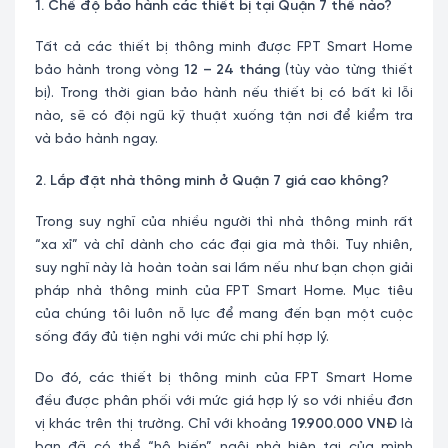
1. Chế độ bảo hành các thiết bị tại Quận 7 thế nào?
Tất cả các thiết bị thông minh được FPT Smart Home
bảo hành trong vòng
12 – 24 tháng
(tùy vào từng thiết
bị). Trong thời gian bảo hành nếu thiết bị có bất kì lỗi
nào, sẽ có đội ngũ kỹ thuật xuống tận nơi để kiểm tra
và bảo hành ngay.
2. Lắp đặt nhà thông minh ở Quận 7 giá cao không?
Trong suy nghĩ của nhiều người thì nhà thông minh rất
“xa xỉ” và chỉ dành cho các đại gia mà thôi. Tuy nhiên,
suy nghĩ này là hoàn toàn sai lầm nếu như bạn chọn giải
pháp nhà thông minh của FPT Smart Home. Mục tiêu
của chúng tôi luôn nỗ lực để mang đến bạn một cuộc
sống đầy đủ tiện nghi với mức chi phí hợp lý.
Do đó, các thiết bị thông minh của FPT Smart Home
đều được phân phối với mức giá hợp lý so với nhiều đơn
vị khác trên thị trường. Chỉ với khoảng
19.900.000 VNĐ
là
bạn đã có thể “hô biến” ngôi nhà hiện tại của mình