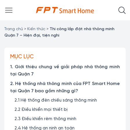
Chuyển
đến
nội
dung
Trang chủ
>
Kiến thức
>
Thi công lắp đặt nhà thông minh
Quận 7 – Hiện đại, tiện nghi
MỤC LỤC
1. Giới thiệu chung về giải pháp nhà thông minh
tại Quận 7
2. Hệ thống nhà thông minh của FPT Smart Home
tại Quận 7 bao gồm những gì?
2.1 Hệ thống đèn chiếu sáng thông minh
2.2 Điều khiển mọi thiết bị
2.3 Điều khiển rèm thông minh
2.4 Hệ thống an ninh an toàn