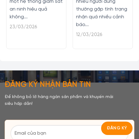
một hệ thống giám sát
nhiều người dùng
an ninh hiệu quả
thường gặp tình trạng
không...
nhận quá nhiều cảnh
báo...
23/03/2026
12/03/2026
ĐĂNG KÝ NHẬN BẢN TIN
Để không bỏ lỡ hàng ngàn sản phẩm và khuyến mãi
siêu hấp dẫn!