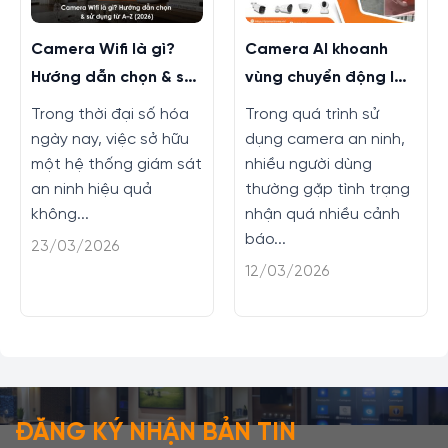
Camera Wifi là gì?
Camera AI khoanh
Hướng dẫn chọn & sử
vùng chuyển động là
dụng từ A–Z (2026)
gì? Có lợi ích gì?
Trong thời đại số hóa
Trong quá trình sử
ngày nay, việc sở hữu
dụng camera an ninh,
một hệ thống giám sát
nhiều người dùng
an ninh hiệu quả
thường gặp tình trạng
không...
nhận quá nhiều cảnh
báo...
23/03/2026
12/03/2026
ĐĂNG KÝ NHẬN BẢN TIN