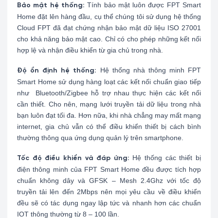
Tính bảo mật luôn được FPT Smart
Bảo mật hệ thống:
Home đặt lên hàng đầu, cụ thể chúng tôi sử dụng hệ thống
Cloud FPT đã đạt chứng nhận bảo mật dữ liệu ISO 27001
cho khả năng bảo mật cao. Chỉ có cho phép những kết nối
hợp lệ và nhận điều khiển từ gia chủ trong nhà.
Hệ thống nhà thông minh FPT
Độ ổn định hệ thống:
Smart Home sử dụng hàng loạt các kết nối chuẩn giao tiếp
như Bluetooth/Zigbee hỗ trợ nhau thực hiện các kết nối
cần thiết. Cho nên, mạng lưới truyền tải dữ liệu trong nhà
bạn luôn đạt tối đa. Hơn nữa, khi nhà chẳng may mất mạng
internet, gia chủ vẫn có thể điều khiển thiết bị cách bình
thường thông qua ứng dụng quản lý trên smartphone.
Hệ thống các thiết bị
Tốc độ điều khiển và đáp ứng:
điện thông minh của FPT Smart Home đều được tích hợp
chuẩn không dây và GFSK – Mesh 2.4Ghz với tốc độ
truyền tải lên đến 2Mbps nên mọi yêu cầu về điều khiển
đều sẽ có tác dụng ngay lập tức và nhanh hơn các chuẩn
IOT thông thường từ 8 – 100 lần.