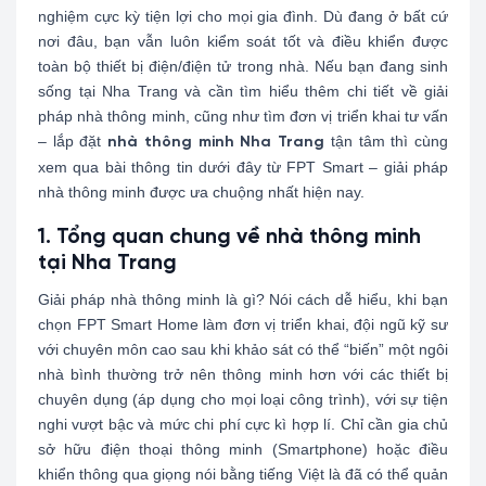
nghiệm cực kỳ tiện lợi cho mọi gia đình. Dù đang ở bất cứ
nơi đâu, bạn vẫn luôn kiểm soát tốt và điều khiển được
toàn bộ thiết bị điện/điện tử trong nhà. Nếu bạn đang sinh
sống tại Nha Trang và cần tìm hiểu thêm chi tiết về giải
pháp nhà thông minh, cũng như tìm đơn vị triển khai tư vấn
– lắp đặt
tận tâm thì cùng
nhà thông minh Nha Trang
xem qua bài thông tin dưới đây từ FPT Smart – giải pháp
nhà thông minh được ưa chuộng nhất hiện nay.
1. Tổng quan chung về nhà thông minh
tại Nha Trang
Giải pháp nhà thông minh là gì? Nói cách dễ hiểu, khi bạn
chọn FPT Smart Home làm đơn vị triển khai, đội ngũ kỹ sư
với chuyên môn cao sau khi khảo sát có thể “biến” một ngôi
nhà bình thường trở nên thông minh hơn với các thiết bị
chuyên dụng (áp dụng cho mọi loại công trình), với sự tiện
nghi vượt bậc và mức chi phí cực kì hợp lí. Chỉ cần gia chủ
sở hữu điện thoại thông minh (Smartphone) hoặc điều
khiển thông qua giọng nói bằng tiếng Việt là đã có thể quản