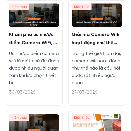
Kiến thức
Kiến thức
Khám phá ưu nhược
Giải mã Camera Wifi
điểm Camera WiFi, có
hoạt động như thế
nên sử dụng?
nào?
Ưu nhược điểm camera
Trong thế giới hiện đại,
wifi là một chủ đề đang
camera wifi hoạt động
được nhiều người quan
như thế nào là câu hỏi
tâm khi lựa chọn thiết
được rất nhiều người
bị...
quan...
30/03/2026
27/03/2026
Kiến thức
Kiến thức