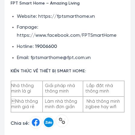
FPT Smart Home – Amazing Living
Website: https://fptsmarthome.vn
Fanpage:
https://www.facebook.com/FPTSmartHome
Hotline:
19006600
Email: fptsmarthome@fpt.com.vn
KIẾN THỨC VỀ THIẾT BỊ SMART HOME:
Nhà thông
Giải pháp nhà
Lắp đặt nhà
minh là gì
thông minh
thông minh
Nhà thông
Làm nhà thông
Nhà thông minh
minh giá rẻ
minh đơn giản
zigbee hay wifi
Chia sẻ: