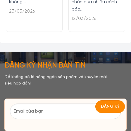
không...
nhận quá nhiều cảnh
báo...
23/03/2026
12/03/2026
ĐĂNG KÝ NHẬN BẢN TIN
Để không bỏ lỡ hàng ngàn sản phẩm và khuyến mãi
siêu hấp dẫn!