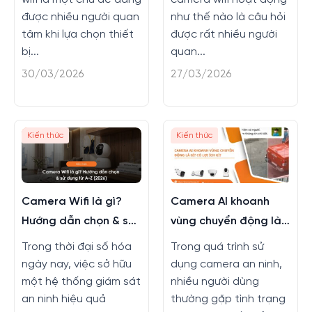
được nhiều người quan
như thế nào là câu hỏi
tâm khi lựa chọn thiết
được rất nhiều người
bị...
quan...
30/03/2026
27/03/2026
Kiến thức
Kiến thức
Camera Wifi là gì?
Camera AI khoanh
Hướng dẫn chọn & sử
vùng chuyển động là
dụng từ A–Z (2026)
gì? Có lợi ích gì?
Trong thời đại số hóa
Trong quá trình sử
ngày nay, việc sở hữu
dụng camera an ninh,
một hệ thống giám sát
nhiều người dùng
an ninh hiệu quả
thường gặp tình trạng