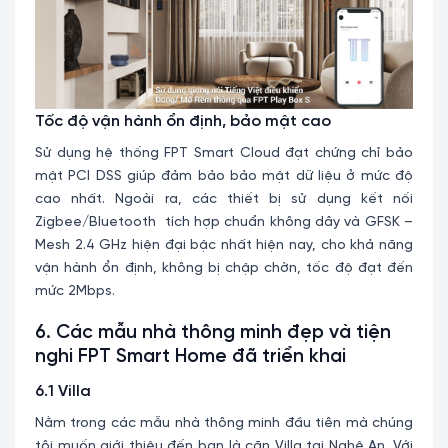
Tốc độ vận hành ổn định, bảo mật cao
Sử dụng hệ thống FPT Smart Cloud đạt chứng chỉ bảo
mật PCI DSS giúp đảm bảo bảo mật dữ liệu ở mức độ
cao nhất. Ngoài ra, các thiết bị sử dụng kết nối
Zigbee/Bluetooth tích hợp chuẩn không dây và GFSK –
Mesh 2.4 GHz hiện đại bậc nhất hiện nay, cho khả năng
vận hành ổn định, không bị chập chờn, tốc độ đạt đến
mức 2Mbps.
6. Các mẫu nhà thông minh đẹp và tiện
nghi FPT Smart Home đã triển khai
6.1 Villa
Nằm trong các mẫu nhà thông minh đầu tiên mà chúng
tôi muốn giới thiệu đến bạn là căn Villa tại Nghệ An. Với