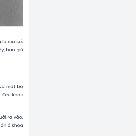
 lộ mã số.
y, bạn giữ
 và một bộ
y đều khác
ời ra vào,
sẵn ổ khóa