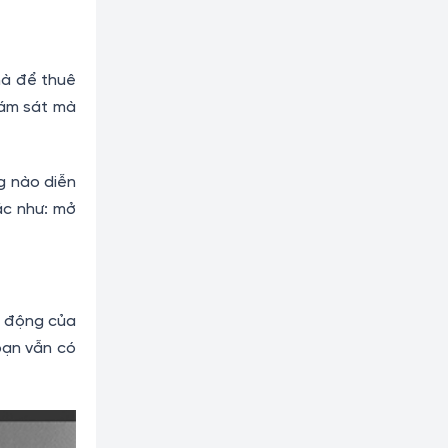
hà để thuê
iám sát mà
g nào diễn
ác như: mở
i động của
bạn vẫn có