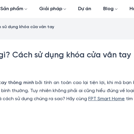
Sản phẩm
Giải pháp
Dự án
Blog
H
h sử dụng khóa cửa vân tay
 gì? Cách sử dụng khóa cửa vân tay
tay thông minh
bởi tính an toàn cao lại tiện lợi, khi mà bạ
ình thường. Tuy nhiên không phải ai cũng hiểu đúng về loạ
 và cách sử dụng chúng ra sao? Hãy cùng
FPT Smart Home
tìm 