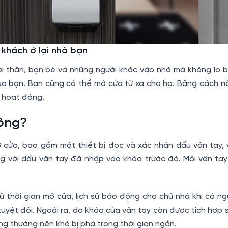
 khách ở lại nhà bạn
i thân, bạn bè và những người khác vào nhà mà không lo bị
ủa bạn. Bạn cũng có thể mở cửa từ xa cho họ. Bằng cách nà
ó hoạt động.
hông?
cửa, bao gồm một thiết bị đọc và xác nhận dấu vân tay,
ng với dấu vân tay đã nhập vào khóa trước đó. Mỗi vân ta
ữ thời gian mở cửa, lịch sử báo động cho chủ nhà khi có ngư
uyệt đối. Ngoài ra, do khóa cửa vân tay còn được tích hợp 
ng thường nên khó bị phá trong thời gian ngắn.