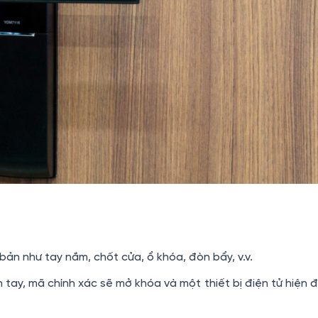
ản như tay nắm, chốt cửa, ổ khóa, đòn bẩy, v.v.
ân tay, mã chính xác sẽ mở khóa và một thiết bị điện tử hiện 