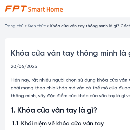
Chuyển
đến
nội
dung
Trang chủ
>
Kiến thức
>
Khóa cửa vân tay thông minh là gì? Các
Khóa cửa vân tay thông minh là
20/06/2025
Hiện nay, rất nhiều người chọn sử dụng
khóa cửa vân 
phải mang theo chìa khóa mà vẫn có thể mở cửa được b
thông minh
, vậy đặc điểm của khóa cửa vân tay là gì
1. Khóa cửa vân tay là gì?
1.1 Khái niệm về khóa cửa vân tay