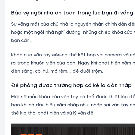
Bảo vệ ngôi nhà an toàn trong lúc bạn đi vắng
Sự vắng mặt của chủ nhà là nguyên nhân chính dẫn đến
hoặc một ngôi nhà nghỉ dưỡng, những chiếc khóa cửa
bạn cần.
Khóa cửa vân tay
còn
có thể kết hợp với camera và cá
ra trong khuôn viên của bạn. Ngay khi phát hiện xâm 
đèn sáng, còi hú, mở rèm,… để đuổi trộm.
Đề phòng được trường hợp có kẻ lạ đột nhập
Một số mẫu khóa cửa vân tay có thể được thiết lập đ
bạn khi có dấu hiệu xâm nhập như: nhập sai vân tay nh
thể kịp thời phát hiện và xử lý vấn đề.