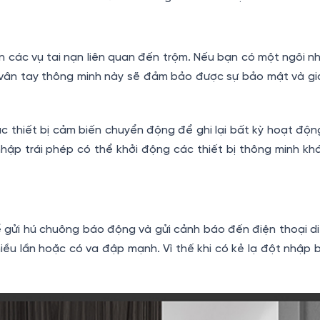
 các vụ tai nạn liên quan đến trộm. Nếu bạn có một ngôi n
 vân tay thông minh này sẽ đảm bảo được sự bảo mật và g
c thiết bị cảm biến chuyển động để ghi lại bất kỳ hoạt độn
nhập trái phép có thể khởi động các thiết bị thông minh kh
ể gửi hú chuông báo động và gửi cảnh báo đến điện thoại d
iều lần hoặc có va đập mạnh. Vì thế khi có kẻ lạ đột nhập 