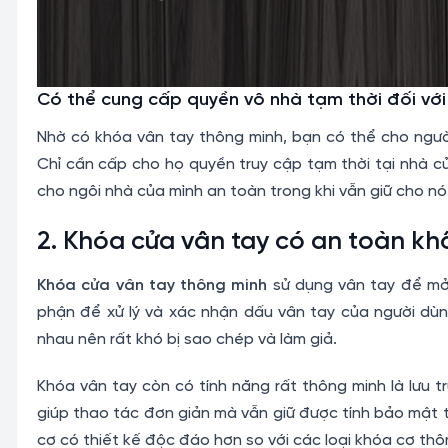
Có thể cung cấp quyền vô nhà tạm thời đối với
Nhờ có khóa vân tay thông minh, bạn có thể cho ngườ
Chỉ cần cấp cho họ quyền truy cập tạm thời tại nhà c
cho ngôi nhà của mình an toàn trong khi vẫn giữ cho n
2. Khóa cửa vân tay có an toàn k
Khóa cửa vân tay thông minh
sử dụng vân tay để mở 
phận để xử lý và xác nhận dấu vân tay của người dù
nhau nên rất khó bị sao chép và làm giả.
Khóa vân tay còn có tính năng rất thông minh là lưu tr
giúp thao tác đơn giản mà vẫn giữ được tính bảo mật t
cơ có thiết kế độc đáo hơn so với các loại khóa cơ thô