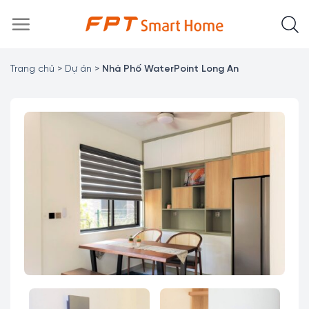
Chuyển
đến
nội
dung
Trang chủ
>
Dự án
>
Nhà Phố WaterPoint Long An