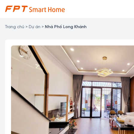
Chuyển
đến
nội
dung
Trang chủ
>
Dự án
>
Nhà Phố Long Khánh